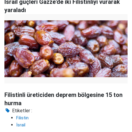
İsrail güçleri Gazze'de iki Filistinliyi vurarak
yaraladı
Filistinli üreticiden deprem bölgesine 15 ton
hurma
Etiketler :
Filistin
İsrail