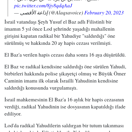
pic.twitter.com/8jy8qdqAaJ
— إذاعة الأقصى (@Alaqsavoice)
February 20, 2023
İsrail vatandaşı Şeyh Yusuf el Baz adlı Filistinli bir
imamın 5 yıl önce Lod şehrinde yaşadığı mahallenin
girişini kapatan radikal bir Yahudiye "saldırdığı" öne
sürülmüş ve hakkında 20 ay hapis cezası verilmişti.
El Baz'a verilen hapis cezası daha sonra 16 aya düşürüldü.
El Baz ve radikal kendisine saldırdığı öne sürülen Yahudi,
birbirleri hakkında polise şikayetçi olmuş ve Büyük Ömer
Caminin imamı ilk olarak İsrailli Yahudinin kendisine
saldırdığı konusunda vurgulamıştı.
İsrail mahkemesinin El Baz'a 16 aylık bir hapis cezasının
verdiği, radikal Yahudinin ise dosyasının kapatıldığı ifade
ediliyor.
Lod'da radikal Yahudilerin saldırgan bir tutum takınması