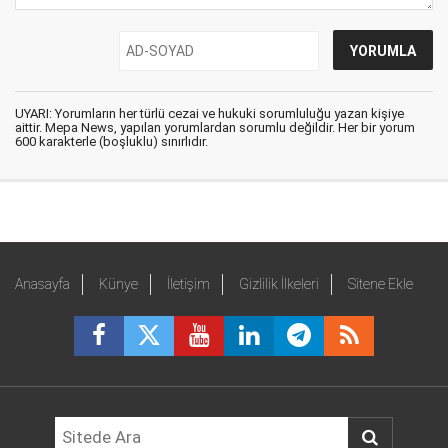
UYARI: Yorumların her türlü cezai ve hukuki sorumluluğu yazan kişiye
aittir. Mepa News, yapılan yorumlardan sorumlu değildir. Her bir yorum
600 karakterle (boşluklu) sınırlıdır.
Anasayfa
Künye
İletişim
Gizlilik İlkeleri
Sitene Ekle