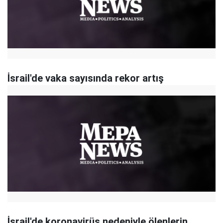
İsrail'de vaka sayısında rekor artış
İsrail'de koronavirüs nedeniyle ölenlerin