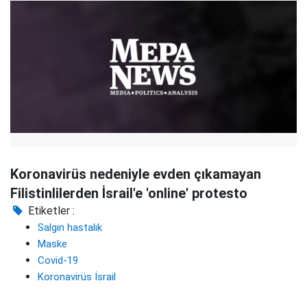
Koronavirüs nedeniyle evden çıkamayan
Filistinlilerden İsrail'e 'online' protesto
Etiketler :
Salgın hastalık
Maske
Covid-19
Koronavirüs İsrail