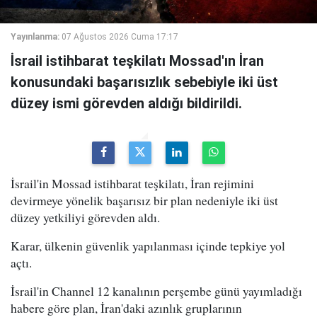
Yayınlanma:
07 Ağustos 2026 Cuma 17:17
İsrail istihbarat teşkilatı Mossad'ın İran
konusundaki başarısızlık sebebiyle iki üst
düzey ismi görevden aldığı bildirildi.
İsrail'in Mossad istihbarat teşkilatı, İran rejimini
devirmeye yönelik başarısız bir plan nedeniyle iki üst
düzey yetkiliyi görevden aldı.
Karar, ülkenin güvenlik yapılanması içinde tepkiye yol
açtı.
İsrail'in Channel 12 kanalının perşembe günü yayımladığı
habere göre plan, İran'daki azınlık gruplarının