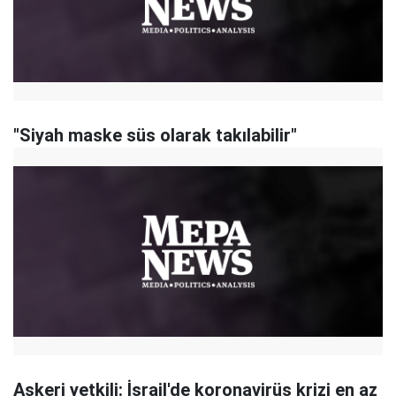
"Siyah maske süs olarak takılabilir"
Askeri yetkili: İsrail'de koronavirüs krizi en az