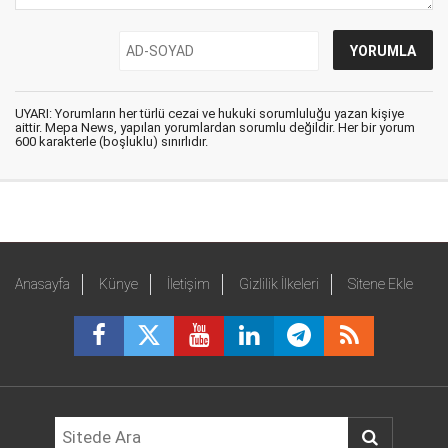
UYARI: Yorumların her türlü cezai ve hukuki sorumluluğu yazan kişiye
aittir. Mepa News, yapılan yorumlardan sorumlu değildir. Her bir yorum
600 karakterle (boşluklu) sınırlıdır.
Anasayfa
Künye
İletişim
Gizlilik İlkeleri
Sitene Ekle