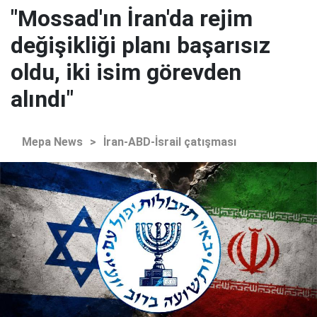
"Mossad'ın İran'da rejim
değişikliği planı başarısız
oldu, iki isim görevden
alındı"
Mepa News
>
İran-ABD-İsrail çatışması