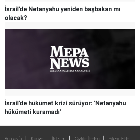
İsrail'de Netanyahu yeniden başbakan mı
olacak?
İsrail'de hükümet krizi sürüyor: 'Netanyahu
hükümeti kuramadı'
Anasayfa
Künye
İletişim
Gizlilik İlkeleri
Sitene Ekle