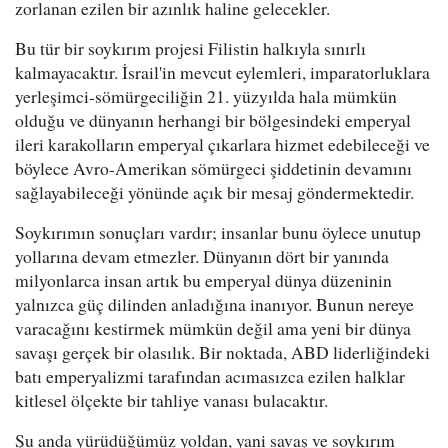
zorlanan ezilen bir azınlık haline gelecekler.
Bu tür bir soykırım projesi Filistin halkıyla sınırlı
kalmayacaktır. İsrail'in mevcut eylemleri, imparatorluklara
yerleşimci-sömürgeciliğin 21. yüzyılda hala mümkün
olduğu ve dünyanın herhangi bir bölgesindeki emperyal
ileri karakolların emperyal çıkarlara hizmet edebileceği ve
böylece Avro-Amerikan sömürgeci şiddetinin devamını
sağlayabileceği yönünde açık bir mesaj göndermektedir.
Soykırımın sonuçları vardır; insanlar bunu öylece unutup
yollarına devam etmezler. Dünyanın dört bir yanında
milyonlarca insan artık bu emperyal dünya düzeninin
yalnızca güç dilinden anladığına inanıyor. Bunun nereye
varacağını kestirmek mümkün değil ama yeni bir dünya
savaşı gerçek bir olasılık. Bir noktada, ABD liderliğindeki
batı emperyalizmi tarafından acımasızca ezilen halklar
kitlesel ölçekte bir tahliye vanası bulacaktır.
Şu anda yürüdüğümüz yoldan, yani savaş ve soykırım