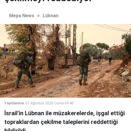
Mepa News
>
Lübnan
Yayınlanma:
07 Ağustos 2026 Cuma 09:40
İsrail'in Lübnan ile müzakerelerde, işgal ettiği
topraklardan çekilme taleplerini reddettiği
bildirildi.