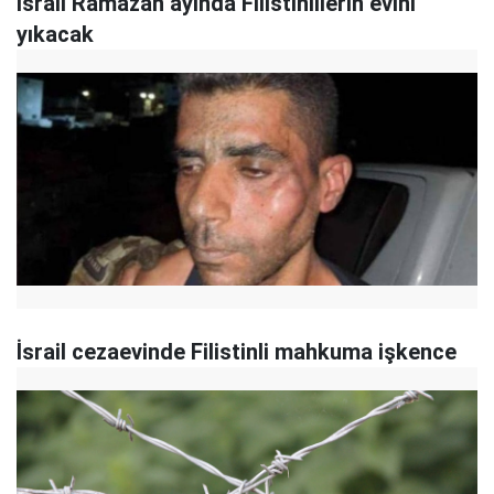
İsrail Ramazan ayında Filistinlilerin evini
yıkacak
İsrail cezaevinde Filistinli mahkuma işkence