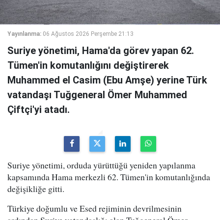
Yayınlanma:
06 Ağustos 2026 Perşembe 21:13
Suriye yönetimi, Hama'da görev yapan 62.
Tümen'in komutanlığını değiştirerek
Muhammed el Casim (Ebu Amşe) yerine Türk
vatandaşı Tuğgeneral Ömer Muhammed
Çiftçi'yi atadı.
Suriye yönetimi, orduda yürüttüğü yeniden yapılanma
kapsamında Hama merkezli 62. Tümen'in komutanlığında
değişikliğe gitti.
Türkiye doğumlu ve Esed rejiminin devrilmesinin
ardından Suriye vatandaşlığı alan Tuğgeneral Ömer