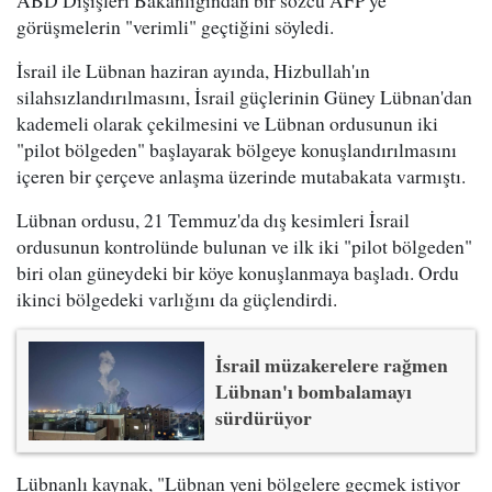
ABD Dışişleri Bakanlığından bir sözcü AFP'ye
görüşmelerin "verimli" geçtiğini söyledi.
İsrail ile Lübnan haziran ayında, Hizbullah'ın
silahsızlandırılmasını, İsrail güçlerinin Güney Lübnan'dan
kademeli olarak çekilmesini ve Lübnan ordusunun iki
"pilot bölgeden" başlayarak bölgeye konuşlandırılmasını
içeren bir çerçeve anlaşma üzerinde mutabakata varmıştı.
Lübnan ordusu, 21 Temmuz'da dış kesimleri İsrail
ordusunun kontrolünde bulunan ve ilk iki "pilot bölgeden"
biri olan güneydeki bir köye konuşlanmaya başladı. Ordu
ikinci bölgedeki varlığını da güçlendirdi.
İsrail müzakerelere rağmen
Lübnan'ı bombalamayı
sürdürüyor
Lübnanlı kaynak, "Lübnan yeni bölgelere geçmek istiyor