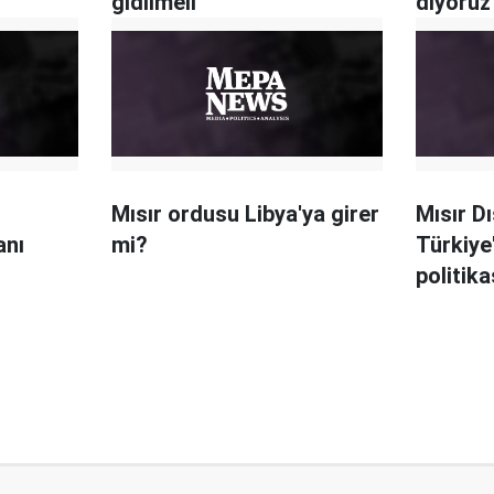
gidilmeli
diyoruz
Mısır ordusu Libya'ya girer
Mısır Dı
anı
mi?
Türkiye
politika