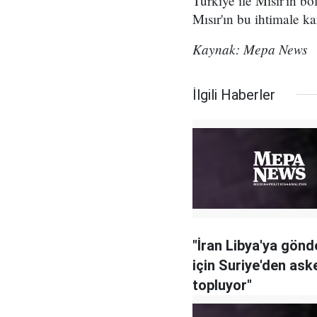
Türkiye ile Mısır'ın b
Mısır'ın bu ihtimale ka
Kaynak: Mepa News
İlgili Haberler
"İran Libya'ya gön
için Suriye'den ask
topluyor"