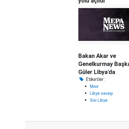
yolu açıldı
Bakan Akar ve
Genelkurmay Başk
Güler Libya'da
Etiketler :
Mısır
Libya savaşı
Sisi Libya