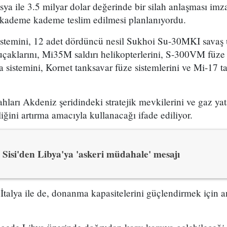
sya ile 3.5 milyar dolar değerinde bir silah anlaşması im
 kademe kademe teslim edilmesi planlanıyordu.
istemini, 12 adet dördüncü nesil Sukhoi Su-30MKI savaş
çaklarını, Mi35M saldırı helikopterlerini, S-300VM füze
istemini, Kornet tanksavar füze sistemlerini ve Mi-17 ta
lahları Akdeniz şeridindeki stratejik mevkilerini ve gaz ya
iğini artırma amacıyla kullanacağı ifade ediliyor.
Sisi'den Libya'ya 'askeri müdahale' mesajı
 İtalya ile de, donanma kapasitelerini güçlendirmek için