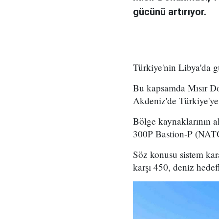
gücünü artırıyor.
Türkiye'nin Libya'da gü
Bu kapsamda Mısır Don
Akdeniz'de Türkiye'ye 
Bölge kaynaklarının ak
300P Bastion-P (NATO 
Söz konusu sistem kara
karşı 450, deniz hedef