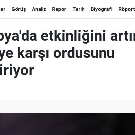
ler
Görüş
Analiz
Rapor
Tarih
Biyografi
Röport
bya'da etkinliğini art
'ye karşı ordusunu
iriyor