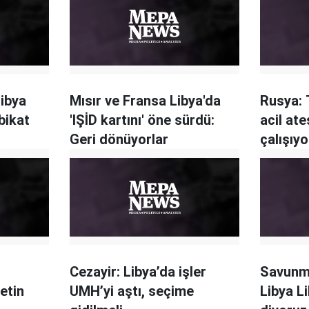
ibya
Mısır ve Fransa Libya'da
Rusya: 
bikat
'IŞİD kartını' öne sürdü:
acil ate
Geri dönüyorlar
çalışıy
Cezayir: Libya’da işler
Savunm
etin
UMH’yi aştı, seçime
Libya Li