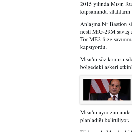
2015 yılında Mısır, Ru
kapsamında silahların
Anlaşma bir Bastion s
nesil MiG-29M savaş u
Tor ME2 füze savunma s
kapsıyordu.
Mısır'ın söz konusu si
bölgedeki askeri etkinl
Mısır'ın aynı zamanda
planladığı belirtiliyor.