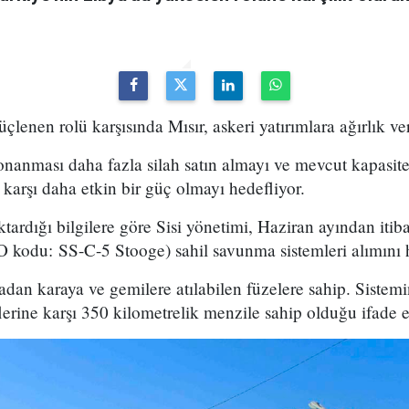
çlenen rolü karşısında Mısır, askeri yatırımlara ağırlık ver
anması daha fazla silah satın almayı ve mevcut kapasite
karşı daha etkin bir güç olmayı hedefliyor.
tardığı bilgilere göre Sisi yönetimi, Haziran ayından iti
kodu: SS-C-5 Stooge) sahil savunma sistemleri alımını h
dan karaya ve gemilere atılabilen füzelere sahip. Sistemi
lerine karşı 350 kilometrelik menzile sahip olduğu ifade e