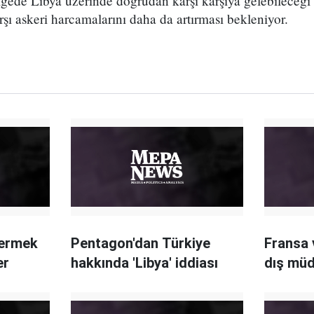
ölgede Libya üzerinde doğrudan karşı karşıya gelebileceği
rşı askeri harcamalarını daha da artırması bekleniyor.
dermek
Pentagon'dan Türkiye
Fransa 
er
hakkında 'Libya' iddiası
dış müd