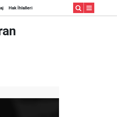
aj
Hak İhlalleri
ıran