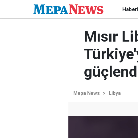
Haber
Mısır Li
Türkiye
güçlend
Mepa News
>
Libya