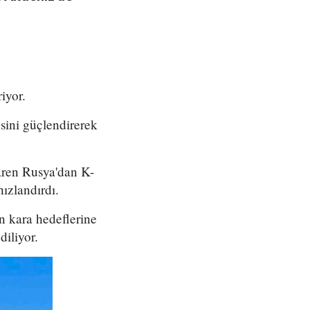
iyor.
sini güçlendirerek
baren Rusya'dan K-
ızlandırdı.
n kara hedeflerine
diliyor.