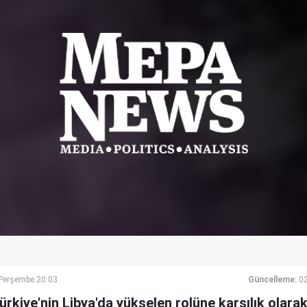
erşembe 20:03
Güncelleme:
0
rkiye'nin Libya'da yükselen rolüne karşılık olara