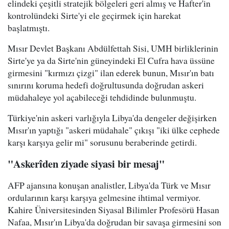
elindeki çeşitli stratejik bölgeleri geri almış ve Hafter'in
kontrolündeki Sirte'yi ele geçirmek için harekat
başlatmıştı.
Mısır Devlet Başkanı Abdülfettah Sisi, UMH birliklerinin
Sirte'ye ya da Sirte'nin güneyindeki El Cufra hava üssüne
girmesini "kırmızı çizgi" ilan ederek bunun, Mısır'ın batı
sınırını koruma hedefi doğrultusunda doğrudan askeri
müdahaleye yol açabileceği tehdidinde bulunmuştu.
Türkiye'nin askeri varlığıyla Libya'da dengeler değişirken
Mısır'ın yaptığı "askeri müdahale" çıkışı "iki ülke cephede
karşı karşıya gelir mi" sorusunu beraberinde getirdi.
"Askerîden ziyade siyasi bir mesaj"
AFP ajansına konuşan analistler, Libya'da Türk ve Mısır
ordularının karşı karşıya gelmesine ihtimal vermiyor.
Kahire Üniversitesinden Siyasal Bilimler Profesörü Hasan
Nafaa, Mısır'ın Libya'da doğrudan bir savaşa girmesini son