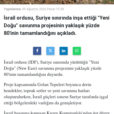
Yayınlanma:
09 Ağustos 2026 Pazar 15:38
İsrail ordusu, Suriye sınırında inşa ettiği "Yeni
Doğu" savunma projesinin yaklaşık yüzde
80'inin tamamlandığını açıkladı.
İsrail ordusu (IDF), Suriye sınırında yürüttüğü "Yeni
Doğu" (New East) savunma projesinin yaklaşık yüzde
80'inin tamamlandığını duyurdu.
Proje kapsamında Golan Tepeleri boyunca derin
hendekler, toprak setler ve yeni savunma hatları
oluşturulurken, İsrail güçleri sınırın Suriye tarafında işgal
ettiği bölgelerdeki varlığını da genişletiyor.
İsrail basınına konuşan Kuzey Komutanlığı'ndan üst düzey