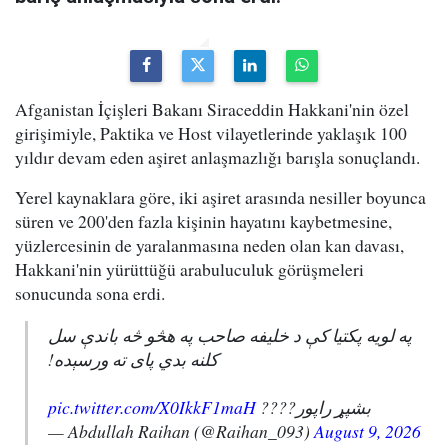
Afganistan İçişleri Bakanı Siraceddin Hakkani'nin özel
girişimiyle, Paktika ve Host vilayetlerinde yaklaşık 100
yıldır devam eden aşiret anlaşmazlığı barışla sonuçlandı.
Yerel kaynaklara göre, iki aşiret arasında nesiller boyunca
süren ve 200'den fazla kişinin hayatını kaybetmesine,
yüzlercesinin de yaralanmasına neden olan kan davası,
Hakkani'nin yürüttüğü arabuluculuk görüşmeleri
sonucunda sona erdi.
په لویه پکتیا کې د خلیفه صاحب په هڅو څه باندې سل
کلنه بدي پای ته ورسېده!
pic.twitter.com/X0IkkF1maH
بشپړ راپور????
— Abdullah Raihan (@Raihan_093)
August 9, 2026