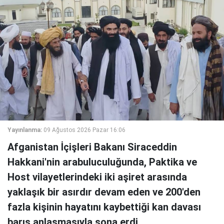
Yayınlanma:
09 Ağustos 2026 Pazar 16:06
Afganistan İçişleri Bakanı Siraceddin
Hakkani'nin arabuluculuğunda, Paktika ve
Host vilayetlerindeki iki aşiret arasında
yaklaşık bir asırdır devam eden ve 200'den
fazla kişinin hayatını kaybettiği kan davası
barış anlaşmasıyla sona erdi.