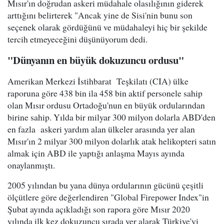
Mısır'ın doğrudan askeri müdahale olasılığının giderek
arttığını belirterek "Ancak yine de Sisi'nin bunu son
seçenek olarak gördüğünü ve müdahaleyi hiç bir şekilde
tercih etmeyeceğini düşünüyorum dedi.
"Dünyanın en büyük dokuzuncu ordusu"
Amerikan Merkezi İstihbarat Teşkilatı (CIA) ülke
raporuna göre 438 bin ila 458 bin aktif personele sahip
olan Mısır ordusu Ortadoğu'nun en büyük ordularından
birine sahip. Yılda bir milyar 300 milyon dolarla ABD'den
en fazla askeri yardım alan ülkeler arasında yer alan
Mısır'ın 2 milyar 300 milyon dolarlık atak helikopteri satın
almak için ABD ile yaptığı anlaşma Mayıs ayında
onaylanmıştı.
2005 yılından bu yana dünya ordularının gücünü çeşitli
ölçütlere göre değerlendiren "Global Firepower Index"in
Şubat ayında açıkladığı son rapora göre Mısır 2020
yılında ilk kez dokuzuncu sırada yer alarak Türkiye'yi