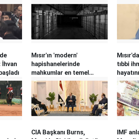
nde
Mısır'ın 'modern'
Mısır'd
: İhvan
hapishanelerinde
tıbbi i
 başladı
mahkumlar en temel
hayatın
haklarından mahrum
CIA Başkanı Burns,
IMF anl