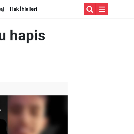
aj
Hak İhlalleri
ğu hapis