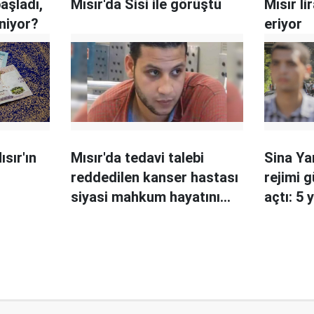
aşladı,
Mısır'da Sisi ile görüştü
Mısır l
niyor?
eriyor
ısır'ın
Mısır'da tedavi talebi
Sina Ya
reddedilen kanser hastası
rejimi g
siyasi mahkum hayatını
açtı: 5 
kaybetti