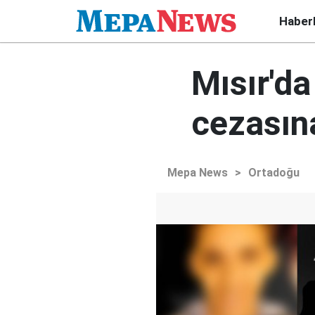
Haber
Mısır'da
cezasın
Mepa News
>
Ortadoğu