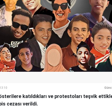
 13:10
Günc
gösterilere katıldıkları ve protestoları teşvik ettik
s cezası verildi.