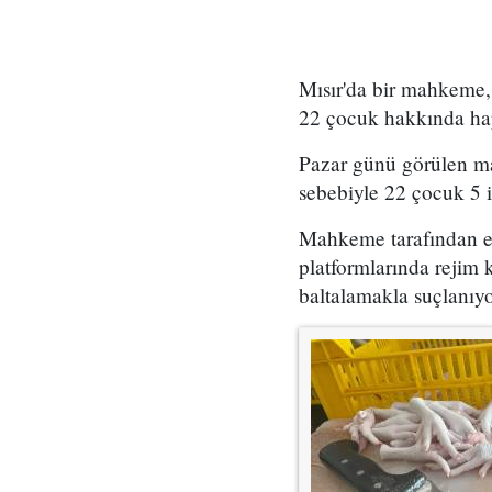
Mısır'da bir mahkeme, "
22 çocuk hakkında hap
Pazar günü görülen mah
sebebiyle 22 çocuk 5 
Mahkeme tarafından ele
platformlarında rejim k
baltalamakla suçlanıy