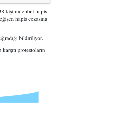
38 kişi müebbet hapis
değişen hapis cezasına
radığı bildiriliyor.
 karşıtı protestoların