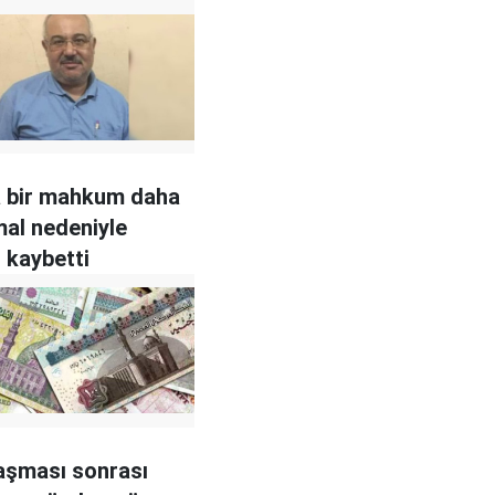
a bir mahkum daha
hmal nedeniyle
ı kaybetti
aşması sonrası