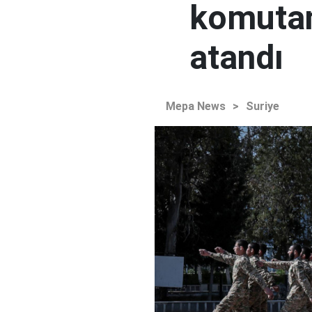
komutan
atandı
Mepa News
>
Suriye