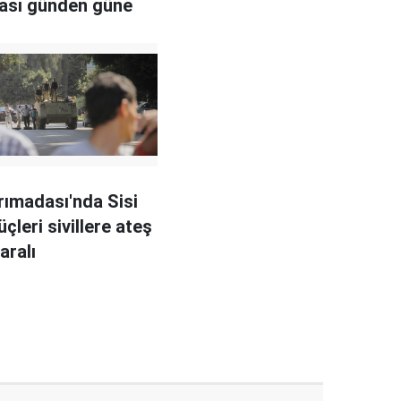
irası günden güne
rımadası'nda Sisi
üçleri sivillere ateş
yaralı