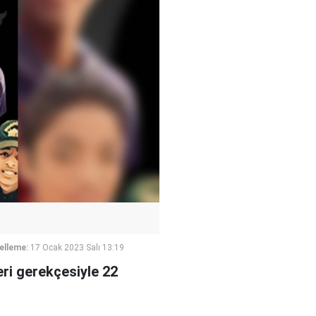
elleme:
17 Ocak 2023 Salı 13:19
leri gerekçesiyle 22