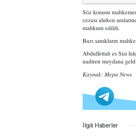
Söz konusu mahkemenin
cezası alırken araları
mahkum edildi.
Bazı sanıkların mahkem
Abdulfettah es Sisi lid
nadiren meydana geldiğ
Kaynak: Mepa News
İlgili Haberler