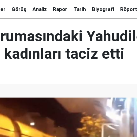
ler
Görüş
Analiz
Rapor
Tarih
Biyografi
Röport
orumasındaki Yahudil
i kadınları taciz etti