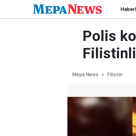
Haber
Polis k
Filistinl
Mepa News
>
Filistin