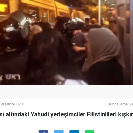
erşembe 16:01
Güncelleme:
2
sı altındaki Yahudi yerleşimciler Filistinlileri kışk