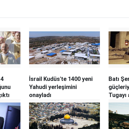
14
İsrail Kudüs'te 1400 yeni
Batı Şer
ğunu
Yahudi yerleşimini
güçleriy
ıktı
onayladı
Tugayı 