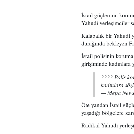
İsrail güçlerinin koruma
Yahudi yerleşimciler so
Kalabalık bir Yahudi y
durağında bekleyen Fili
İsrail polisinin koruma
girişiminde kadınlara yö
???? Polis kor
kadınlara söz
— Mepa News
Öte yandan İsrail güçle
yaşadığı bölgelere za
Radikal Yahudi yerleşim