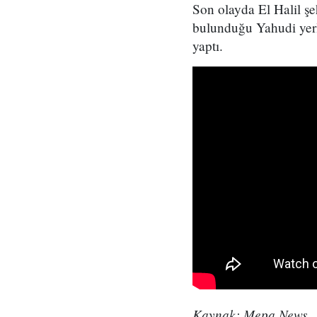
Son olayda El Halil şeh
bulunduğu Yahudi yerle
yaptı.
Kaynak: Mepa News