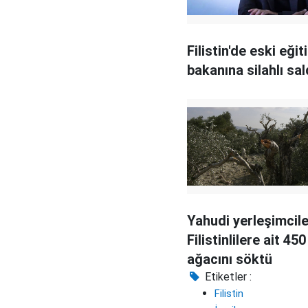
Filistin'de eski eğit
bakanına silahlı sal
Yahudi yerleşimcile
Filistinlilere ait 45
ağacını söktü
Etiketler :
Filistin