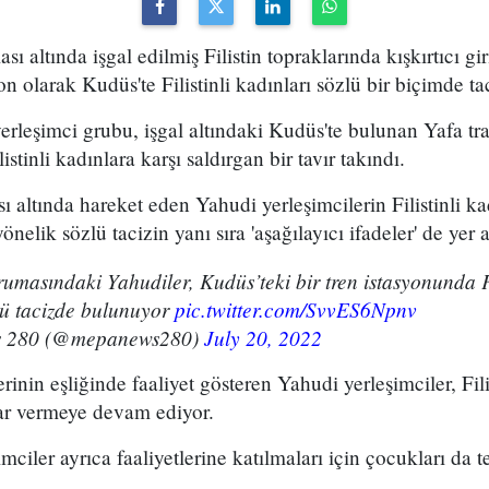
sı altında işgal edilmiş Filistin topraklarında kışkırtıcı gi
n olarak Kudüs'te Filistinli kadınları sözlü bir biçimde tac
erleşimci grubu, işgal altındaki Kudüs'te bulunan Yafa tr
stinli kadınlara karşı saldırgan bir tavır takındı.
sı altında hareket eden Yahudi yerleşimcilerin Filistinli ka
nelik sözlü tacizin yanı sıra 'aşağılayıcı ifadeler' de yer a
umasındaki Yahudiler, Kudüs’teki bir tren istasyonunda Fi
lü tacizde bulunuyor
pic.twitter.com/SvvES6Npnv
 280 (@mepanews280)
July 20, 2022
rinin eşliğinde faaliyet gösteren Yahudi yerleşimciler, Fil
rar vermeye devam ediyor.
ciler ayrıca faaliyetlerine katılmaları için çocukları da t