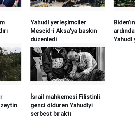
im
Yahudi yerleşimciler
Biden'ın
dırı
Mescid-i Aksa'ya baskın
ardında
düzenledi
Yahudi 
r
İsrail mahkemesi Filistinli
0 zeytin
genci öldüren Yahudiyi
serbest bıraktı