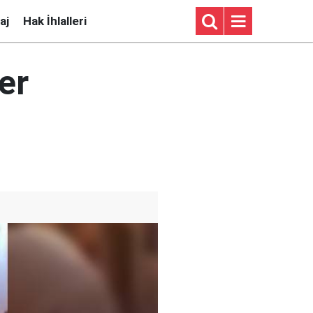
aj
Hak İhlalleri
er