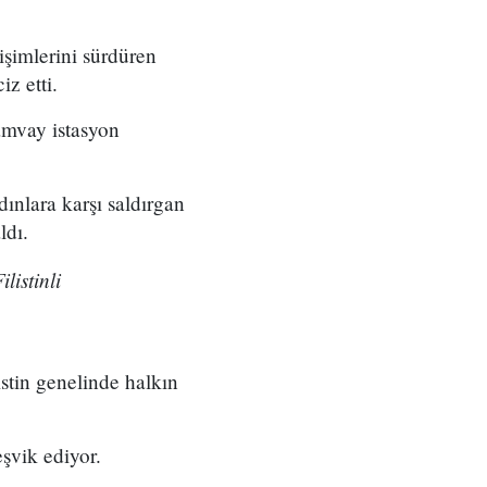
rişimlerini sürdüren
iz etti.
amvay istasyon
dınlara karşı saldırgan
ldı.
listinli
istin genelinde halkın
eşvik ediyor.