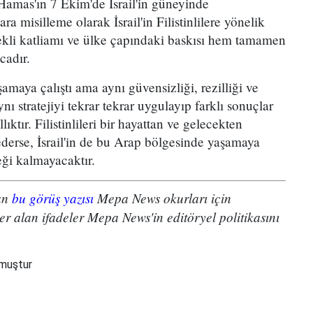
Hamas'ın 7 Ekim'de İsrail'in güneyinde
lara misilleme olarak İsrail'in Filistinlilere yönelik
kli katliamı ve ülke çapındaki baskısı hem tamamen
cadır.
aşamaya çalıştı ama aynı güvensizliği, rezilliği ve
ynı stratejiyi tekrar tekrar uygulayıp farklı sonuçlar
ktır. Filistinlileri bir hayattan ve gelecekten
rse, İsrail'in de bu Arap bölgesinde yaşamaya
eği kalmayacaktır.
nan
bu görüş yazısı
Mepa News okurları için
yer alan ifadeler Mepa News'in editöryel politikasını
nmuştur