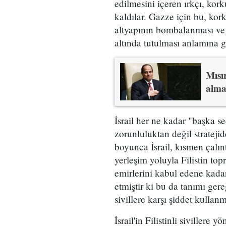
edilmesini içeren ırkçı, kor
kaldılar. Gazze için bu, korku
altyapının bombalanması ve 
altında tutulması anlamına g
Mısı
alma
İsrail her ne kadar "başka se
zorunluluktan değil strateji
boyunca İsrail, kısmen çalınt
yerleşim yoluyla Filistin top
emirlerini kabul edene kadar
etmiştir ki bu da tanımı gereğ
sivillere karşı şiddet kulla
İsrail'in Filistinli sivillere