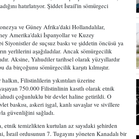
adığını hatırlatıyor. Şiddet İsrail'in sömürgeci
donezya ve Güney Afrika'daki Hollandalılar,
üney Amerika'daki İspanyollar ve Kuzey
i Siyonistler de suçsuz baskı ve şiddetin öncüsü ya
rın yerlilerini aşağıladılar. Ancak sömürgecilik
ıdır. Aksine, Yahudiler tarihsel olarak yüzyıllardır
bu da birçoğunu sömürgecilik karşıtı kılmıştır.
 halkın, Filistinlilerin yıkıntıları üzerine
aşayan 750.000 Filistinlinin kasıtlı olarak etnik
Yahudi çoğunluklu bir devlet haline getirildi. O
et baskısı, askeri işgal, kanlı savaşlar ve sivillere
yla güvenliğini sağladı.
 etnik temizlikten kurtulan az sayıdaki şehirden
i, İsrail ordusunun 7. Tugayını yöneten Kanadalı bir