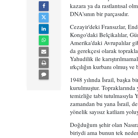
kazara ya da rastlantısal olm
DNA'sının bir parçasıdır.
Cezayir'deki Fransızlar, En
Kongo'daki Belçikalılar, G
Amerika'daki Avrupalılar gib
da gerekçesi olarak toprakla
Yahudilik ile karıştırılmamal
ırkçılığın kurbanı olmuş ve 
1948 yılında İsrail, başka bir
kurulmuştur. Topraklarında y
temizliğe tabi tutulmasıyla 
zamandan bu yana İsrail, devl
yönelik sayısız katliam yolu
Doğduğum şehir olan Nasıra,
biriydi ama bunun tek neden