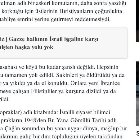
lman adlı bir askeri komutanın, daha sonra yazdığı
n korktuğu için üstlerinin Hıristiyanların çoğunlukta
 tahliye emrini yerine getirmeyi reddetmesiydi.
z | Gazze halkının İsrail işgaline karşı
nişten başka yolu yok
kasabası ve köyü bu kadar şanslı değildi. Hepsinin
ğu tamamen yok edildi. Sakinleri ya öldürüldü ya da
 ya yıkıldı ya da el konuldu. Onlara yeni İbranice
meye çalışan Filistinliler ya kurşuna dizildi ya da
ildi.
aklar) adlı kitabında: İsrailli siyaset bilimci
oprakların 1948'den Bu Yana Gömülü Tarihi adlı
rta Çağ'ın sonundan bu yana uygar dünya, mağlup bir
larının galip bir dini topluluğun üyeleri tarafından