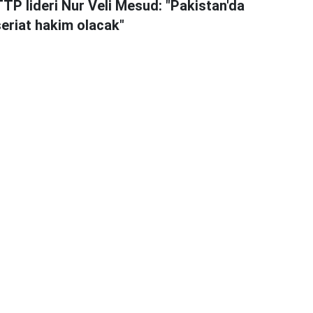
TTP lideri Nur Veli Mesud: "Pakistan'da
şeriat hakim olacak"