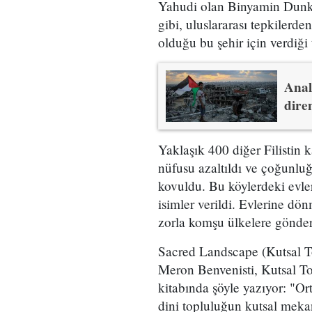
Yahudi olan Binyamin Dunke
gibi, uluslararası tepkilerde
olduğu bu şehir için verdiği
Anali
dire
Yaklaşık 400 diğer Filistin 
nüfusu azaltıldı ve çoğunlu
kovuldu. Bu köylerdeki evler
isimler verildi. Evlerine dön
zorla komşu ülkelere gönder
Sacred Landscape (Kutsal Topr
Meron Benvenisti, Kutsal T
kitabında şöyle yazıyor: "O
dini topluluğun kutsal mekan