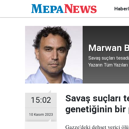
Haber
Marwan B
Savaş suçları tesadüf
Yazarın Tüm Yazıları
Savaş suçları te
15:02
genetiğinin bir
10 Kasım 2023
Gazze'deki dehşet verici ölüm