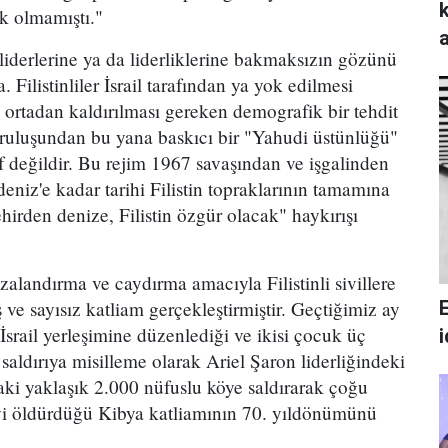
ık olmamıştı."
liderlerine ya da liderliklerine bakmaksızın gözünü
Filistinliler İsrail tarafından ya yok edilmesi
 ortadan kaldırılması gereken demografik bir tehdit
kuruluşundan bu yana baskıcı bir "Yahudi üstünlüğü"
f değildir. Bu rejim 1967 savaşından ve işgalinden
niz'e kadar tarihi Filistin topraklarının tamamına
Nehirden denize, Filistin özgür olacak" haykırışı
cezalandırma ve caydırma amacıyla Filistinli sivillere
 ve sayısız katliam gerçekleştirmiştir. Geçtiğimiz ay
bir İsrail yerleşimine düzenlediği ve ikisi çocuk üç
aldırıya misilleme olarak Ariel Şaron liderliğindeki
'daki yaklaşık 2.000 nüfuslu köye saldırarak çoğu
iyi öldürdüğü Kibya katliamının 70. yıldönümünü