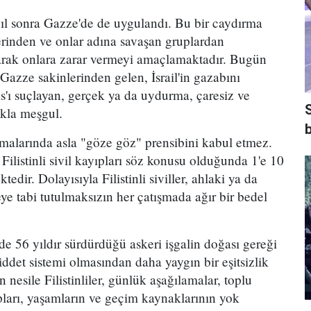
yıl sonra Gazze'de de uygulandı. Bu bir caydırma
erlerinden ve onlar adına savaşan gruplardan
olarak onlara zarar vermeyi amaçlamaktadır. Bugün
Gazze sakinlerinden gelen, İsrail'in gazabını
s'ı suçlayan, gerçek ya da uydurma, çaresiz ve
akla meşgul.
b
atışmalarında asla "göze göz" prensibini kabul etmez.
 Filistinli sivil kayıpları söz konusu olduğunda 1'e 10
edir. Dolayısıyla Filistinli siviller, ahlaki ya da
e tabi tutulmaksızın her çatışmada ağır bir bedel
'de 56 yıldır sürdürdüğü askeri işgalin doğası gereği
 şiddet sistemi olmasından daha yaygın bir eşitsizlik
 nesile Filistinliler, günlük aşağılamalar, toplu
pları, yaşamların ve geçim kaynaklarının yok