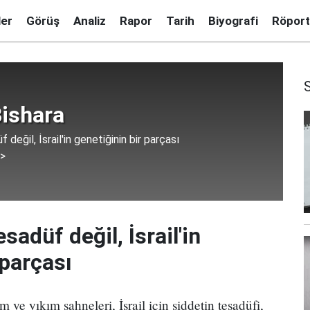
ler
Görüş
Analiz
Rapor
Tarih
Biyografi
Röport
ishara
 değil, İsrail'in genetiğinin bir parçası
 >
sadüf değil, İsrail'in
 parçası
 ve yıkım sahneleri, İsrail için şiddetin tesadüfi,