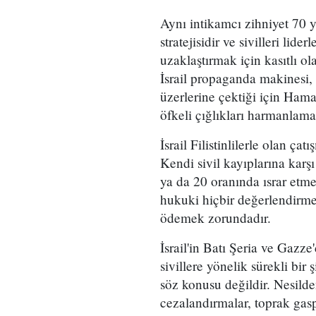
Aynı intikamcı zihniyet 70 
stratejisidir ve sivilleri lid
uzaklaştırmak için kasıtlı 
İsrail propaganda makinesi, 
üzerlerine çektiği için Hama
öfkeli çığlıkları harmanlam
İsrail Filistinlilerle olan ç
Kendi sivil kayıplarına karşı
ya da 20 oranında ısrar etmekt
hukuki hiçbir değerlendirmey
ödemek zorundadır.
İsrail'in Batı Şeria ve Gazze
sivillere yönelik sürekli bir
söz konusu değildir. Nesilden
cezalandırmalar, toprak gas