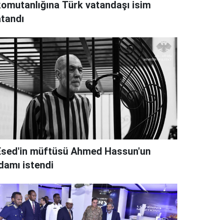
komutanlığına Türk vatandaşı isim
atandı
Esed'in müftüsü Ahmed Hassun'un
idamı istendi