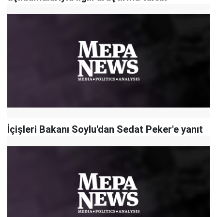
İçişleri Bakanı Soylu'dan Sedat Peker'e yanıt