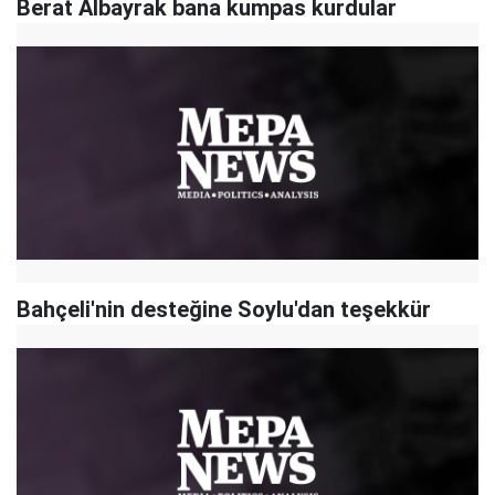
Berat Albayrak bana kumpas kurdular
Bahçeli'nin desteğine Soylu'dan teşekkür