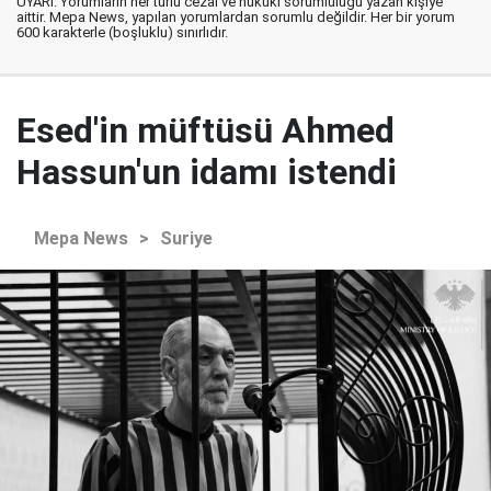
UYARI: Yorumların her türlü cezai ve hukuki sorumluluğu yazan kişiye
aittir. Mepa News, yapılan yorumlardan sorumlu değildir. Her bir yorum
600 karakterle (boşluklu) sınırlıdır.
Esed'in müftüsü Ahmed
Hassun'un idamı istendi
Mepa News
>
Suriye