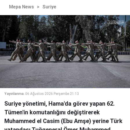
Mepa News
>
Suriye
Yayınlanma:
06 Ağustos 2026 Perşembe 21:13
Suriye yönetimi, Hama'da görev yapan 62.
Tümen'in komutanlığını değiştirerek
Muhammed el Casim (Ebu Amşe) yerine Türk
vatandaşı Tuğgeneral Ömer Muhammed