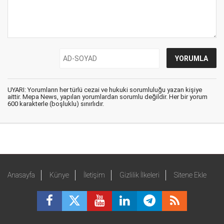
UYARI: Yorumların her türlü cezai ve hukuki sorumluluğu yazan kişiye
aittir. Mepa News, yapılan yorumlardan sorumlu değildir. Her bir yorum
600 karakterle (boşluklu) sınırlıdır.
Anasayfa
Künye
İletişim
Gizlilik İlkeleri
Sitene Ekle