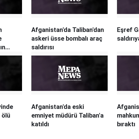
n
Afganistan'da Taliban'dan
Eşref Ga
e
askeri üsse bombalı araç
saldırı
ın
saldırısı
yinde
Afganistan'da eski
Afganis
 ölü
emniyet müdürü Taliban'a
mahkum
katıldı
bıraktı