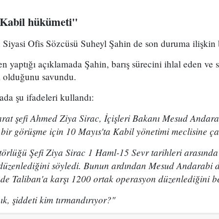
n Kabil hükümeti"
 Siyasi Ofis Sözcüsü Suheyl Şahin de son duruma ilişkin 
 yaptığı açıklamada Şahin, barış sürecini ihlal eden ve s
i olduğunu savundu.
ada şu ifadeleri kullandı:
barat şefi Ahmed Ziya Sirac, İçişleri Bakanı Mesud Anda
 bir görüşme için 10 Mayıs'ta Kabil yönetimi meclisine ça
törlüğü Şefi Ziya Sirac 1 Haml-15 Sevr tarihleri arasınd
ı düzenlediğini söyledi. Bunun ardından Mesud Andarabi 
e Taliban'a karşı 1200 ortak operasyon düzenlediğini bel
çık, şiddeti kim tırmandırıyor?"