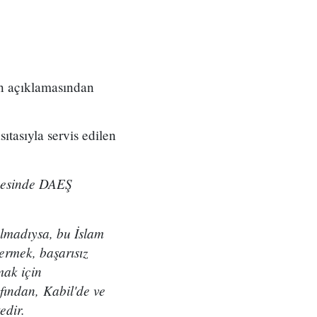
in açıklamasından
tasıyla servis edilen
lçesinde DAEŞ
almadıysa, bu İslam
vermek, başarısız
mak için
fından, Kabil'de ve
edir.