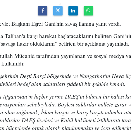
vlet Başkanı Eşref Gani'nin savaş ilanına yanıt verdi.
 Taliban'a karşı harekat başlatacaklarını belirten Gani'n
"savaşa hazır olduklarını" belirten bir açıklama yayınladı.
ullah Mücahid tarafından yayınlanan ve sosyal medya vası
kullanıldı:
l şehrinin Deşti Barçi bölgesinde ve Nangarhar'ın Heva i
ivilleri hedef alan saldırıları şiddetli bir şekilde kınadı.
i Afganistan'ın hiçbir yerine DAEŞ'in bilinen bir kalesi k
erasyonları sebebiyledir. Böylesi saldırılar millete zarar 
a alan sağlamak, İslam karşıtı ve barış karşıtı adımlar at
aldırılar DAEŞ üyeleri ve Kabil hükümeti istihbaratı tara
an hücrelerde ortak olarak planlanmakta ve icra edilmekt