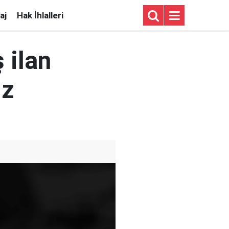
aj
Hak İhlalleri
 ilan
ız