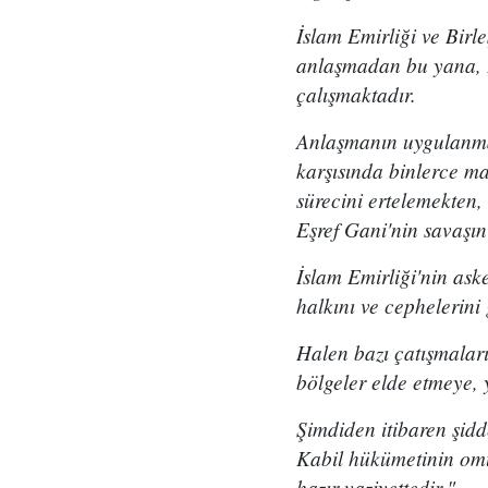
İslam Emirliği ve Birl
anlaşmadan bu yana, E
çalışmaktadır.
Anlaşmanın uygulanmas
karşısında binlerce ma
sürecini ertelemekten,
Eşref Gani'nin savaşın
İslam Emirliği'nin ask
halkını ve cephelerin
Halen bazı çatışmalar
bölgeler elde etmeye, 
Şimdiden itibaren şid
Kabil hükümetinin omuz
hazır vaziyettedir."