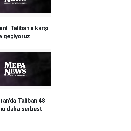
ni: Taliban'a karşı
ya geçiyoruz
tan'da Taliban 48
u daha serbest