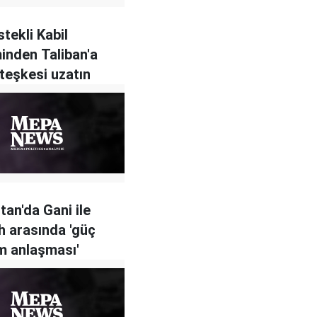
tekli Kabil
inden Taliban'a
Ateşkesi uzatın
tan'da Gani ile
h arasında 'güç
m anlaşması'