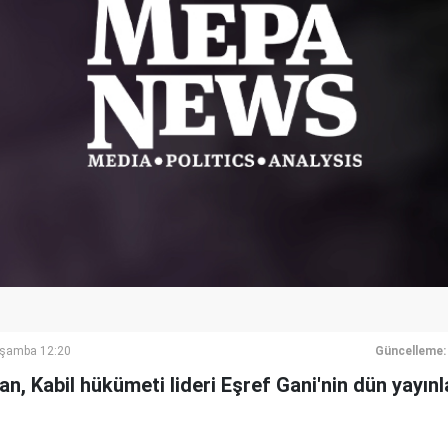
rşamba 12:20
Güncelleme:
an, Kabil hükümeti lideri Eşref Gani'nin dün yayın