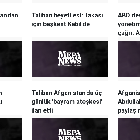
ban'dan
Taliban heyeti esir takası
ABD des
için başkent Kabil'de
yönetim
çağrı: 
n
Taliban Afganistan'da üç
Afganis
u
günlük 'bayram ateşkesi'
Abdulla
ilan etti
paylaşı