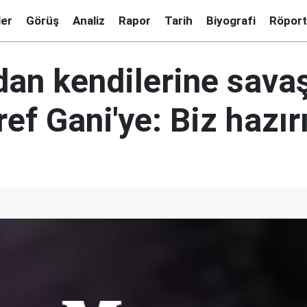
ler
Görüş
Analiz
Rapor
Tarih
Biyografi
Röport
dan kendilerine savaş
ef Gani'ye: Biz hazır