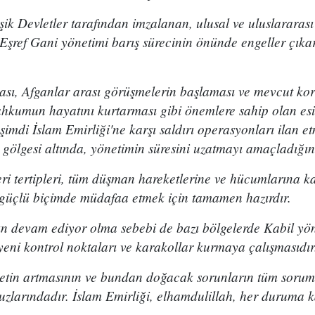
eşik Devletler tarafından imzalanan, ulusal ve uluslararas
şref Gani yönetimi barış sürecinin önünde engeller çıka
ı, Afganlar arası görüşmelerin başlaması ve mevcut kor
hkumun hayatını kurtarması gibi önemlere sahip olan esir
 şimdi İslam Emirliği'ne karşı saldırı operasyonları ilan e
 gölgesi altında, yönetimin süresini uzatmayı amaçladığını
eri tertipleri, tüm düşman hareketlerine ve hücumlarına k
i güçlü biçimde müdafaa etmek için tamamen hazırdır.
ın devam ediyor olma sebebi de bazı bölgelerde Kabil yön
yeni kontrol noktaları ve karakollar kurmaya çalışmasıdır
detin artmasının ve bundan doğacak sorunların tüm soru
larındadır. İslam Emirliği, elhamdulillah, her duruma ka