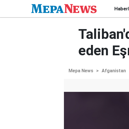
Haber
Taliban'
eden Eşr
Mepa News
>
Afganistan