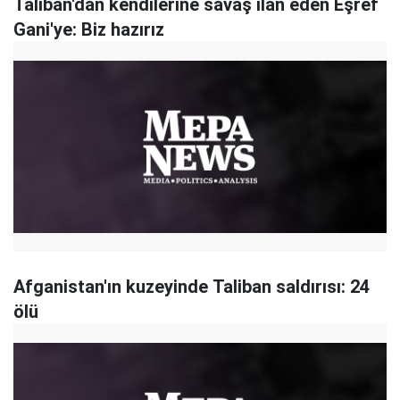
Taliban'dan kendilerine savaş ilan eden Eşref
Gani'ye: Biz hazırız
Afganistan'ın kuzeyinde Taliban saldırısı: 24
ölü