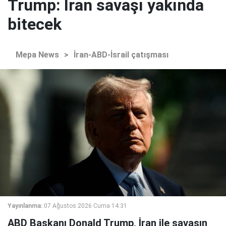
Trump: İran savaşı yakında
bitecek
Mepa News
>
İran-ABD-İsrail çatışması
Yayınlanma:
07 Ağustos 2026 Cuma 14:31
ABD Başkanı Donald Trump, İran ile savaşın