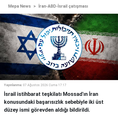
Mepa News
>
İran-ABD-İsrail çatışması
Yayınlanma:
07 Ağustos 2026 Cuma 17:17
İsrail istihbarat teşkilatı Mossad'ın İran
konusundaki başarısızlık sebebiyle iki üst
düzey ismi görevden aldığı bildirildi.