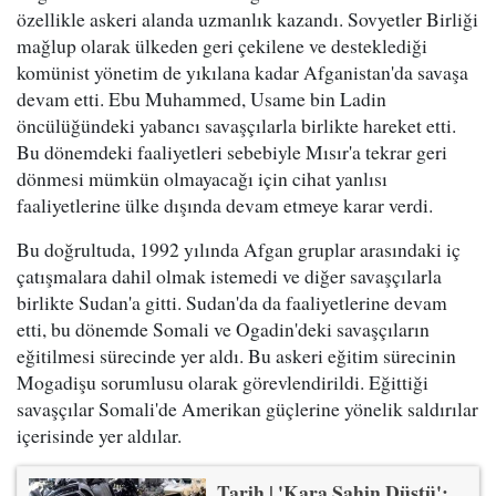
özellikle askeri alanda uzmanlık kazandı. Sovyetler Birliği
mağlup olarak ülkeden geri çekilene ve desteklediği
komünist yönetim de yıkılana kadar Afganistan'da savaşa
devam etti. Ebu Muhammed, Usame bin Ladin
öncülüğündeki yabancı savaşçılarla birlikte hareket etti.
Bu dönemdeki faaliyetleri sebebiyle Mısır'a tekrar geri
dönmesi mümkün olmayacağı için cihat yanlısı
faaliyetlerine ülke dışında devam etmeye karar verdi.
Bu doğrultuda, 1992 yılında Afgan gruplar arasındaki iç
çatışmalara dahil olmak istemedi ve diğer savaşçılarla
birlikte Sudan'a gitti. Sudan'da da faaliyetlerine devam
etti, bu dönemde Somali ve Ogadin'deki savaşçıların
eğitilmesi sürecinde yer aldı. Bu askeri eğitim sürecinin
Mogadişu sorumlusu olarak görevlendirildi. Eğittiği
savaşçılar Somali'de Amerikan güçlerine yönelik saldırılar
içerisinde yer aldılar.
Tarih | 'Kara Şahin Düştü':