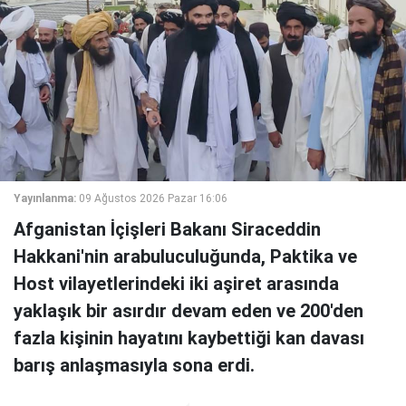
Yayınlanma:
09 Ağustos 2026 Pazar 16:06
Afganistan İçişleri Bakanı Siraceddin
Hakkani'nin arabuluculuğunda, Paktika ve
Host vilayetlerindeki iki aşiret arasında
yaklaşık bir asırdır devam eden ve 200'den
fazla kişinin hayatını kaybettiği kan davası
barış anlaşmasıyla sona erdi.