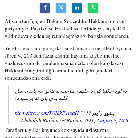
Afganistan İçişleri Bakanı Siraceddin Hakkani'nin özel
girişimiyle, Paktika ve Host vilayetlerinde yaklaşık 100
yıldır devam eden aşiret anlaşmazlığı barışla sonuçlandı.
Yerel kaynaklara göre, iki aşiret arasında nesiller boyunca
süren ve 200'den fazla kişinin hayatını kaybetmesine,
yüzlercesinin de yaralanmasına neden olan kan davası,
Hakkani'nin yürüttüğü arabuluculuk görüşmeleri
sonucunda sona erdi.
په لویه پکتیا کې د خلیفه صاحب په هڅو څه باندې سل
کلنه بدي پای ته ورسېده!
pic.twitter.com/X0IkkF1maH
بشپړ راپور????
— Abdullah Raihan (@Raihan_093)
August 9, 2026
Tarafların, yıllar boyunca çok sayıda uzlaştırma
girişiminin başarısız olmasının ardından, anlaşmazlığın