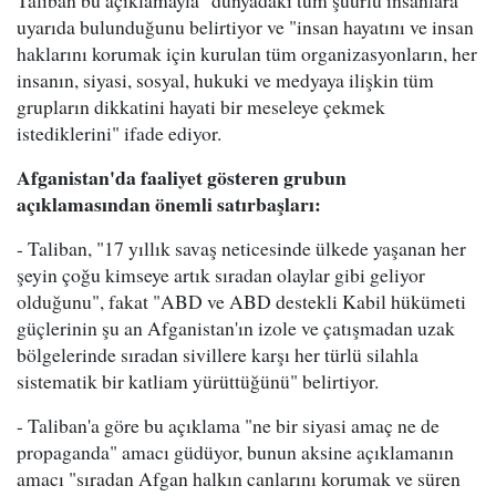
Taliban bu açıklamayla "dünyadaki tüm şuurlu insanlara"
uyarıda bulunduğunu belirtiyor ve "insan hayatını ve insan
haklarını korumak için kurulan tüm organizasyonların, her
insanın, siyasi, sosyal, hukuki ve medyaya ilişkin tüm
grupların dikkatini hayati bir meseleye çekmek
istediklerini" ifade ediyor.
Afganistan'da faaliyet gösteren grubun
açıklamasından önemli satırbaşları:
- Taliban, "17 yıllık savaş neticesinde ülkede yaşanan her
şeyin çoğu kimseye artık sıradan olaylar gibi geliyor
olduğunu", fakat "ABD ve ABD destekli Kabil hükümeti
güçlerinin şu an Afganistan'ın izole ve çatışmadan uzak
bölgelerinde sıradan sivillere karşı her türlü silahla
sistematik bir katliam yürüttüğünü" belirtiyor.
- Taliban'a göre bu açıklama "ne bir siyasi amaç ne de
propaganda" amacı güdüyor, bunun aksine açıklamanın
amacı "sıradan Afgan halkın canlarını korumak ve süren