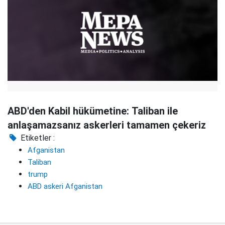
ABD'den Kabil hükümetine: Taliban ile
anlaşamazsanız askerleri tamamen çekeriz
Etiketler :
Afganistan
Taliban
trump
ABD askeri Afganistan