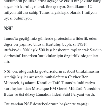
hükümetin politikalarına açıkça ve etkili bir şekilde karşı
koyan bir kuruluş olarak öne çıkıyor. Sendikanın 12
milyon nüfusa sahip Tunus'ta yaklaşık olarak 1 milyon
üyesi bulunuyor.
NSF
Tunus'ta geçtiğimiz günlerde protestolara liderlik eden
diğer bir yapı ise Ulusal Kurtuluş Cephesi (NSF)
ittifakıydı. Yaklaşık 500 kişi başkentte toplanarak Said'in
'darbesini' kınarken 'tutuklular için özgürlük' sloganları
attı.
NSF öncülüğündeki göstericilerin serbest bırakılmasını
istediği kişiler arasında muhalefetten Cevher Ben
Mübarek, iş adamı Kamil et Taif, Tunus'ta ünlü radyo
kuruluşlarından Mosaique FM Genel Müdürü Nureddin
Butar ve üst düzey Ennahda lideri Said Feryani vardı.
Öte yandan NSF destekçilerinin başkentte yaptığı