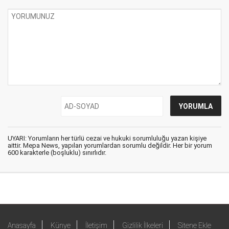
UYARI: Yorumların her türlü cezai ve hukuki sorumluluğu yazan kişiye
aittir. Mepa News, yapılan yorumlardan sorumlu değildir. Her bir yorum
600 karakterle (boşluklu) sınırlıdır.
Anasayfa
Künye
İletişim
Gizlilik İlkeleri
Sitene Ekle