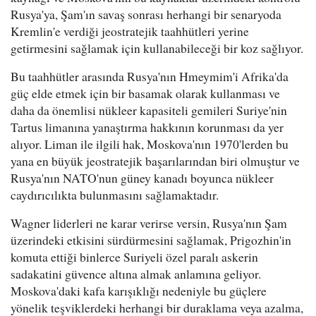
Rusya'ya, Şam'ın savaş sonrası herhangi bir senaryoda
Kremlin'e verdiği jeostratejik taahhütleri yerine
getirmesini sağlamak için kullanabileceği bir koz sağlıyor.
Bu taahhütler arasında Rusya'nın Hmeymim'i Afrika'da
güç elde etmek için bir basamak olarak kullanması ve
daha da önemlisi nükleer kapasiteli gemileri Suriye'nin
Tartus limanına yanaştırma hakkının korunması da yer
alıyor. Liman ile ilgili hak, Moskova'nın 1970'lerden bu
yana en büyük jeostratejik başarılarından biri olmuştur ve
Rusya'nın NATO'nun güney kanadı boyunca nükleer
caydırıcılıkta bulunmasını sağlamaktadır.
Wagner liderleri ne karar verirse versin, Rusya'nın Şam
üzerindeki etkisini sürdürmesini sağlamak, Prigozhin'in
komuta ettiği binlerce Suriyeli özel paralı askerin
sadakatini güvence altına almak anlamına geliyor.
Moskova'daki kafa karışıklığı nedeniyle bu güçlere
yönelik teşviklerdeki herhangi bir duraklama veya azalma,