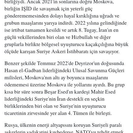
birliğiydi. Ancak 2021'in sonlarına doğru Moskova,
birliğin IŞİD ile savaşmak için yeterli güç
gönderememesinden dolayı hayal kırıklığına uğradı ve
grubun maaşlarını yarıya indirdi. 2022 yılına gelindiğinde
ise irtibat tamamen kesildi ve artık 8. Tugay, İran'ın en
güçlü vekillerinden biri olan ve Hizbullah ve diğer
gruplarla birlikte bölgesel uyuşturucu kaçakçılığına büyük
ölçüde karışan Suriye Askeri İstihbaratı için savaşıyor.
Benzer şekilde Temmuz 2022'de Deyrizor'un doğusunda
Hasan el-Gadban liderliğindeki Ulusal Savunma Güçleri
milisleri, Moskova'nın altı ay boyunca maaşlarını
ödememesi üzerine Moskova ile yollarını ayırdı. Bu grup
kısa bir süre sonra Beşar Esed'ın kardeşi Mahir Esed
liderliğindeki Suriye'nin İran destekli en seçkin
birliklerinden biri olan ve Suriye'nin uyuşturucu
ticaretinin zirvesinde yer alan 4. Tümen ile birleşti.
Rusya, ülkenin enerji altyapısını koruyan Suriyeli paralı
askerlerin sadakatini kaybederse, NATO'yu tehdit etmek