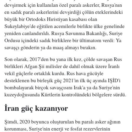
devşirmek için kullanılan özel paralı askerler, Rusya'nın
en sadık paralı askerlerini devşirdiği çölün eteklerindeki
büyük bir Ortodoks Hıristiyan kasabası olan
Sukeylabiye'de eğitilen acemilerle birlikte ülke genelinde
yeniden canlandırıldı. Rusya Savunma Bakanlığı, Suriye
Ordusu içindeki sadık birliklere bir ültimatom verdi: Ya
savaşçı gönderin ya da maaş almayı bırakın.
Son olarak, 2017'den bu yana ilk kez, çölde savaşan Rus
birlikleri Afgan Şii milisler de dahil olmak üzere İranlı
vekil güçlerle ortaklık kurdu. Rus hava gücüyle
desteklenen bu birleşik güç 2021'in ilk üç ayında IŞİD'i
bombalayarak birçok savaşçısını Irak'a ya da Suriye'nin
kuzeydoğusunda Kürtlerin kontrolündeki bölgelere sürdü.
İran güç kazanıyor
Şimdi, 2020 boyunca oluşturulan bu paralı asker ağının
korunması, Suriye'nin enerji ve fosfat rezervlerinin