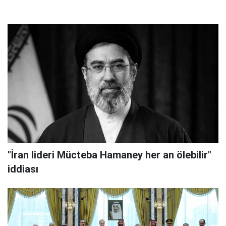
"İran lideri Mücteba Hamaney her an ölebilir"
iddiası