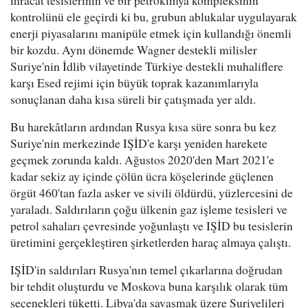
ihracat tesislerinin ve bir petrokimya kompleksinin
kontrolünü ele geçirdi ki bu, grubun ablukalar uygulayarak
enerji piyasalarını manipüle etmek için kullandığı önemli
bir kozdu. Aynı dönemde Wagner destekli milisler
Suriye'nin İdlib vilayetinde Türkiye destekli muhaliflere
karşı Esed rejimi için büyük toprak kazanımlarıyla
sonuçlanan daha kısa süreli bir çatışmada yer aldı.
Bu harekâtların ardından Rusya kısa süre sonra bu kez
Suriye'nin merkezinde IŞİD'e karşı yeniden harekete
geçmek zorunda kaldı. Ağustos 2020'den Mart 2021'e
kadar sekiz ay içinde çölün ücra köşelerinde güçlenen
örgüt 460'tan fazla asker ve sivili öldürdü, yüzlercesini de
yaraladı. Saldırıların çoğu ülkenin gaz işleme tesisleri ve
petrol sahaları çevresinde yoğunlaştı ve IŞİD bu tesislerin
üretimini gerçekleştiren şirketlerden haraç almaya çalıştı.
IŞİD'in saldırıları Rusya'nın temel çıkarlarına doğrudan
bir tehdit oluşturdu ve Moskova buna karşılık olarak tüm
seçenekleri tüketti. Libya'da savaşmak üzere Suriyelileri