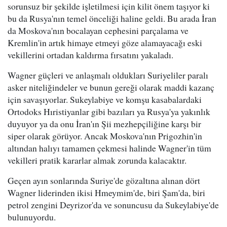
sorunsuz bir şekilde işletilmesi için kilit önem taşıyor ki
bu da Rusya'nın temel önceliği haline geldi. Bu arada İran
da Moskova'nın bocalayan cephesini parçalama ve
Kremlin'in artık himaye etmeyi göze alamayacağı eski
vekillerini ortadan kaldırma fırsatını yakaladı.
Wagner güçleri ve anlaşmalı oldukları Suriyeliler paralı
asker niteliğindeler ve bunun gereği olarak maddi kazanç
için savaşıyorlar. Sukeylabiye ve komşu kasabalardaki
Ortodoks Hıristiyanlar gibi bazıları ya Rusya'ya yakınlık
duyuyor ya da onu İran'ın Şii mezhepçiliğine karşı bir
siper olarak görüyor. Ancak Moskova'nın Prigozhin'in
altından halıyı tamamen çekmesi halinde Wagner'in tüm
vekilleri pratik kararlar almak zorunda kalacaktır.
Geçen ayın sonlarında Suriye'de gözaltına alınan dört
Wagner liderinden ikisi Hmeymim'de, biri Şam'da, biri
petrol zengini Deyrizor'da ve sonuncusu da Sukeylabiye'de
bulunuyordu.