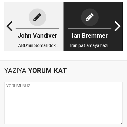
John Vandiver
Ian Bremmer
ABD'nin Somali'deki
İran patlamaya hazır
askeri çözüm
bir barut fıçısı
düşüncesi uzun
vadede hayal kırıklığı
YAZIYA
YORUM KAT
yaratacak