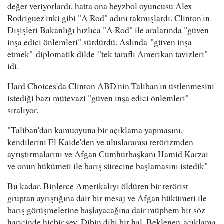
değer veriyorlardı, hatta ona beyzbol oyuncusu Alex
Rodriguez'inki gibi "A Rod" adını takmışlardı. Clinton'ın
Dışişleri Bakanlığı hızlıca "A Rod" ile aralarında "güven
inşa edici önlemleri" sürdürdü. Aslında "güven inşa
etmek" diplomatik dilde "tek taraflı Amerikan tavizleri"
idi.
Hard Choices'da Clinton ABD'nin Taliban'ın üstlenmesini
istediği bazı mütevazi "güven inşa edici önlemleri"
sıralıyor.
"Taliban'dan kamuoyuna bir açıklama yapmasını,
kendilerini El Kaide'den ve uluslararası terörizmden
ayrıştırmalarını ve Afgan Cumhurbaşkanı Hamid Karzai
ve onun hükümeti ile barış sürecine başlamasını istedik"
Bu kadar. Binlerce Amerikalıyı öldüren bir terörist
gruptan ayrıştığına dair bir mesaj ve Afgan hükümeti ile
barış görüşmelerine başlayacağına dair müphem bir söz
haricinde hiçbir şey. Dibin dibi bir hal. Beklenen açıklama