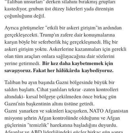
"Taliban unsurları" derken silahını bırakmış grupları
kastediyor, grubun üst düzey liderleri yada direnişin
çoğunluğunu değil.
Ayrıca görüşmeler "etkili bir askeri girişim"in ardından
gerçekleşecekti. Trump'ın zafere dair konuşmalarına
karşın böyle bir seferberlik hiç gerçekleşmedi. Hiç bir
askeri girişim yoktu. Askerlerine kazanmaları için gerekli
olan tüm araçları onlara sağlayacağına dair sözlerini
Bir kez daha kaybetmemek için
yerine getirmedi.
savaşıyoruz. Fakat her hâlükârda kaybediyoruz.
Taliban bu ayın başında Gazni bölgesinde büyük bir
saldırı başlattı. Cihat yanlıları tekrar -zaten kontrolleri
altındaki- kırsal bölgeye çekilmeden önce birkaç gün
Gazni'nin başkentinin altını üstüne getirdi.
Gazni yanarken ve sakinleri kaçışırken, NATO Afganistan
misyonu şehrin Afgan kontrolünde olduğunu ve Afgan
güçlerinin "temizlik" harekatına başladığını duyurdu.
Afganlar ve ABD liderliğindeki güçler birkaç gün sonra