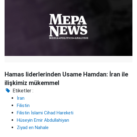
Hamas liderlerinden Usame Hamdan: İran ile
ilişkimiz mükemmel
Etiketler :
İran
Filistin
Filistin İslami Cihad Hareketi
Hüseyin Emir Abdullahiyan
Ziyad en Nahale