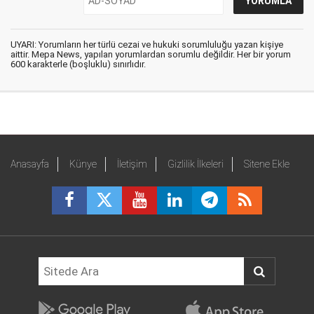
UYARI: Yorumların her türlü cezai ve hukuki sorumluluğu yazan kişiye
aittir. Mepa News, yapılan yorumlardan sorumlu değildir. Her bir yorum
600 karakterle (boşluklu) sınırlıdır.
Anasayfa
Künye
İletişim
Gizlilik İlkeleri
Sitene Ekle