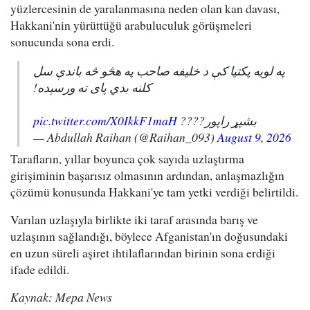
yüzlercesinin de yaralanmasına neden olan kan davası,
Hakkani'nin yürüttüğü arabuluculuk görüşmeleri
sonucunda sona erdi.
په لویه پکتیا کې د خلیفه صاحب په هڅو څه باندې سل
کلنه بدي پای ته ورسېده!
pic.twitter.com/X0IkkF1maH
بشپړ راپور????
— Abdullah Raihan (@Raihan_093)
August 9, 2026
Tarafların, yıllar boyunca çok sayıda uzlaştırma
girişiminin başarısız olmasının ardından, anlaşmazlığın
çözümü konusunda Hakkani'ye tam yetki verdiği belirtildi.
Varılan uzlaşıyla birlikte iki taraf arasında barış ve
uzlaşının sağlandığı, böylece Afganistan'ın doğusundaki
en uzun süreli aşiret ihtilaflarından birinin sona erdiği
ifade edildi.
Kaynak: Mepa News