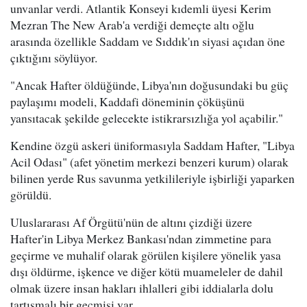
unvanlar verdi. Atlantik Konseyi kıdemli üyesi Kerim
Mezran The New Arab'a verdiği demeçte altı oğlu
arasında özellikle Saddam ve Sıddık'ın siyasi açıdan öne
çıktığını söylüyor.
"Ancak Hafter öldüğünde, Libya'nın doğusundaki bu güç
paylaşımı modeli, Kaddafi döneminin çöküşünü
yansıtacak şekilde gelecekte istikrarsızlığa yol açabilir."
Kendine özgü askeri üniformasıyla Saddam Hafter, "Libya
Acil Odası" (afet yönetim merkezi benzeri kurum) olarak
bilinen yerde Rus savunma yetkilileriyle işbirliği yaparken
görüldü.
Uluslararası Af Örgütü'nün de altını çizdiği üzere
Hafter'in Libya Merkez Bankası'ndan zimmetine para
geçirme ve muhalif olarak görülen kişilere yönelik yasa
dışı öldürme, işkence ve diğer kötü muameleler de dahil
olmak üzere insan hakları ihlalleri gibi iddialarla dolu
tartışmalı bir geçmişi var.