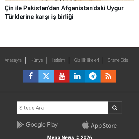
Çin ile Pakistan'dan Afganistan'daki Uygur
Türklerine karşı iş birliği
Anasayfa
Künye
İletişim
Gizlilik İlkeleri
Sitene Ekle
Mepa News
© 2026