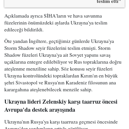
teslim etti"
Açıklamada ayrıca SİHA'ların ve hava savunma
füzelerinin önümüzdeki aylarda Ukrayna'ya teslim
edileceği bildirildi.
Öte yandan İngiltere, geçtiğimiz günlerde Ukrayna'ya
Storm Shadow seyir füzelerini teslim etmişti. Storm
Shadow füzeleri Ukrayna'ya ait Sovyet yapımı savaş
uçaklarına entegre edilebiliyor ve Rus topraklarına doğru
ateşlenme menziline sahip. Söz konusu seyir füzeleri
Ukrayna kontrolündeki topraklardan Kırım'ın en büyük
şehri Sivastopol ve Rusya'nın Karadeniz filosunun ana
karargahına ateşlenebilecek menzile sahip.
Ukrayna lideri Zelenskiy karşı taarruz öncesi
Avrupa'da destek arayışında
Ukrayna'nın Rusya'ya karşı taarruza geçmesi öncesinde
Avrupa'dan yardımların arttığı görülüyor.