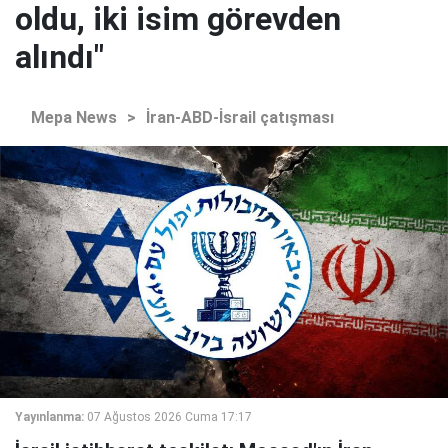
oldu, iki isim görevden
alındı"
Mepa News
>
İran-ABD-İsrail çatışması
Yayınlanma:
07 Ağustos 2026 Cuma 17:17