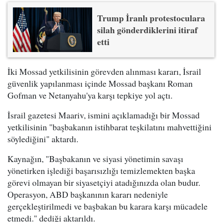
Trump İranlı protestoculara
silah gönderdiklerini itiraf
etti
İki Mossad yetkilisinin görevden alınması kararı, İsrail
güvenlik yapılanması içinde Mossad başkanı Roman
Gofman ve Netanyahu'ya karşı tepkiye yol açtı.
İsrail gazetesi Maariv, ismini açıklamadığı bir Mossad
yetkilisinin "başbakanın istihbarat teşkilatını mahvettiğini
söylediğini" aktardı.
Kaynağın, "Başbakanın ve siyasi yönetimin savaşı
yönetirken işlediği başarısızlığı temizlemekten başka
görevi olmayan bir siyasetçiyi atadığınızda olan budur.
Operasyon, ABD başkanının kararı nedeniyle
gerçekleştirilmedi ve başbakan bu karara karşı mücadele
etmedi." dediği aktarıldı.