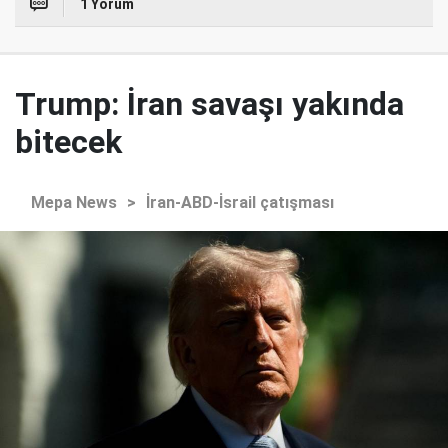
1 Yorum
Trump: İran savaşı yakında
bitecek
Mepa News
>
İran-ABD-İsrail çatışması