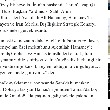
ey bir heyetin, İran’ın başkenti Tahran’a yaptığı
sî Büro Başkan Yardımcısı Salih Aruri
 Dinî Lideri Ayetullah Ali Hamaney, Hamaney’in
eti ve İran Meclisi Dış İlişkiler Stratejik Konseyi
örüşmeler gerçekleştirdi.
arının eskiye nazaran daha güçlü olduğunu vurgulayan
 Heniye’nin özel mektubunu Ayetullah Hamaney’e
Direniş Cephesi ve Hamas temsilcileri olarak, İran
şmamızı dile getiriyoruz. İran’a yönelik herhangi bir
n ve direnişe karşı bir eylem olduğunu vurguluyoruz.
eyen cephede görüyoruz” dedi.
 halk ayaklanması sonrasında Şam’daki merkez
ti Doha’ya taşıyan Hamas’ın yeniden Tahran’da boy
nemde Ortadoğu’da yaşanan gelişmelerle yakından