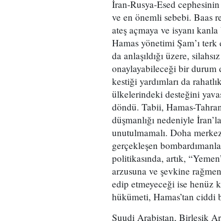
İran-Rusya-Esed cephesinin 
ve en önemli sebebi. Baas r
ateş açmaya ve isyanı kanla 
Hamas yönetimi Şam’ı terk 
da anlaşıldığı üzere, silahs
onaylayabileceği bir durum 
kestiği yardımları da rahatl
ülkelerindeki desteğini yava
döndü. Tabii, Hamas-Tahran 
düşmanlığı nedeniyle İran’la
unutulmamalı. Doha merkezl
gerçekleşen bombardımanları
politikasında, artık, “Yeme
arzusuna ve şevkine rağmen,
edip etmeyeceği ise henüz ke
hükümeti, Hamas’tan ciddi b
Suudi Arabistan, Birleşik Ara