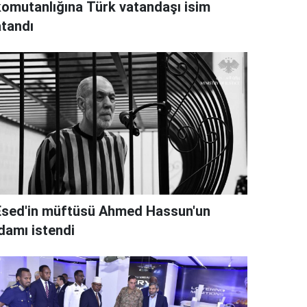
komutanlığına Türk vatandaşı isim
atandı
Esed'in müftüsü Ahmed Hassun'un
idamı istendi