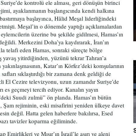
Suriye’de kontrolü ele alması, geri dönüşün birinci
ejimi, ayaklanmanın başlangıcında kendi halkına
bastırmaya başlayınca, Hâlid Meşal liderliğindeki
etmişti. Meşal’in o dönemde yaptığı açıklamalardan
ız eylemcilerin üzerine bu şekilde gidilmesi, Hamas’ın
değildi. Merkezini Doha’ya kaydırarak, İran’ın
ıkla telafi eden Hamas, sonraki süreçte bölge
ş yavaş yitirdiğinden, yüzünü tekrar Tahran’a
yakınlaşmasının, Katar’ın Körfez’deki komşularının
 safları sıklaştırdığı bir zamana denk geldiği de
i El Cezire televizyonu, uzun zamandır Suriye’de
 es geçmeyi tercih ediyor. Kanalın yayın
n’deki Suudi zulmü” ön planda. Hamas’ın bütün
 Şam rejiminin, eski misafirini yeniden ülkeye davet
sin değil. Hatta gelen haberlere bakılırsa, Esed
azı tavizler koparma eğiliminde.
p Emirlikleri ve Mısır’ın İsrail’le aşırı ve aleni