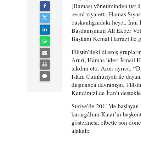
(Hamas) yönetiminden üst düz
resmî ziyaretti. Hamas Siya
başkanlığındaki heyet, İran
Başdanışmanı Ali Ekber Velay
Başkanı Kemal Harrazi ile g
Filistin’deki direniş grupl
Aruri, Hamas lideri İsmail
takdim etti. Aruri ayrıca, “
İslâm Cumhuriyeti ile dayanı
düşmanca davranışın, Filisti
Kendimizi de İran’ı destekl
Suriye’de 2011’de başlayan
karargâhını Katar’ın başken
göstermesi, elbette son dö
alakalı: