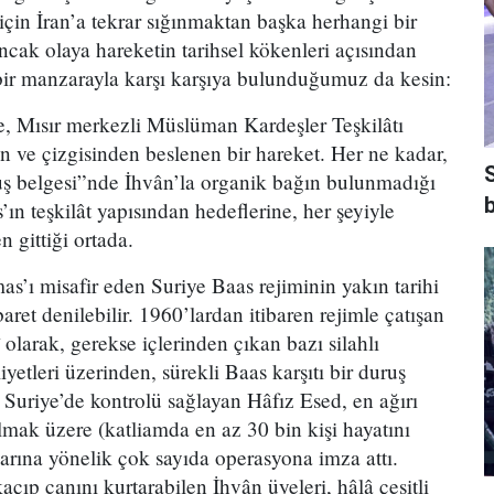
çin İran’a tekrar sığınmaktan başka herhangi bir
ncak olaya hareketin tarihsel kökenleri açısından
 bir manzarayla karşı karşıya bulunduğumuz da kesin:
 Mısır merkezli Müslüman Kardeşler Teşkilâtı
en ve çizgisinden beslenen bir hareket. Her ne kadar,
ş belgesi”nde İhvân’la organik bağın bulunmadığı
b
ın teşkilât yapısından hedeflerine, her şeyiyle
 gittiği ortada.
’ı misafir eden Suriye Baas rejiminin yakın tarihi
ret denilebilir. 1960’lardan itibaren rejimle çatışan
 olarak, gerekse içlerinden çıkan bazı silahlı
iyetleri üzerinden, sürekli Baas karşıtı bir duruş
 Suriye’de kontrolü sağlayan Hâfız Esed, en ağırı
ak üzere (katliamda en az 30 bin kişi hayatını
arına yönelik çok sayıda operasyona imza attı.
açıp canını kurtarabilen İhvân üyeleri, hâlâ çeşitli