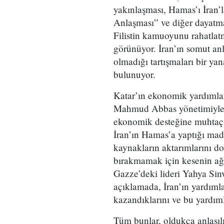
yakınlaşması, Hamas’ı İran’l
Anlaşması” ve diğer dayatma
Filistin kamuoyunu rahatlat
görünüyor. İran’ın somut anl
olmadığı tartışmaları bir yan
bulunuyor.
Katar’ın ekonomik yardımları
Mahmud Abbas yönetimiyle y
ekonomik desteğine muhtaç k
İran’ın Hamas’a yaptığı mad
kaynakların aktarımlarını d
bırakmamak için kesenin ağz
Gazze’deki lideri Yahya Sinv
açıklamada, İran’ın yardımla
kazandıklarını ve bu yardımla
Tüm bunlar, oldukça anlaşıl