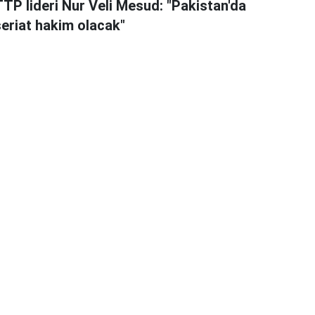
TTP lideri Nur Veli Mesud: "Pakistan'da
şeriat hakim olacak"