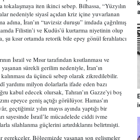
a tokalaşmaya iten ikinci sebep. Bilhassa, “Yüzyılın
lar nedeniyle siyasî açıdan kriz içine yuvarlanan
ma adına, İran’ın “tavizsiz duruşu” imdada çağrılmış
amda Filistin’i ve Kudüs’ü kurtarma niyetinin olup
a, şu kısır ortamda retorik bile epey gönül ferahlatıcı
nın İsrail ve Mısır tarafından kısıtlanması ve
aşanan sürekli gerilim nedeniyle, İran’ın
alınması da üçüncü sebep olarak zikredilebilir.
dî yardımı milyon dolarlarla ifade eden bazı
oğru kabul edecek olursak, Tahran’ın Gazze’yi boş
ını epeyce geniş açtığı görülüyor. Hamas’ın
âr, geçtiğimiz yılın mayıs ayında yaptığı bir
rı sayesinde İsrail’le mücadelede ciddi ivme
rla silahlanma güçlerini artırdıklarını belirtmişti.
ır gerekçeler. Bölgemizde yaşanan son gelişmeler