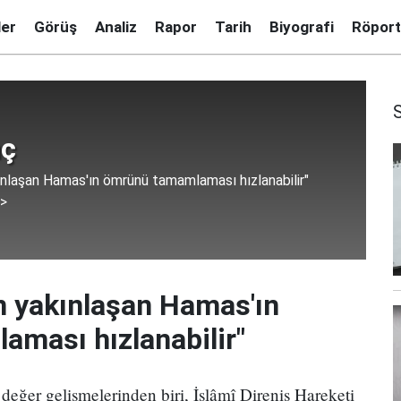
ler
Görüş
Analiz
Rapor
Tarih
Biyografi
Röport
nç
kınlaşan Hamas'ın ömrünü tamamlaması hızlanabilir"
 >
en yakınlaşan Hamas'ın
ması hızlanabilir"
değer gelişmelerinden biri, İslâmî Direniş Hareketi