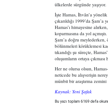
ülkelerde sürgünde yaşıyor.
İşte Hamas, İhvân’a yöneli
çıkarıldığı 1999’da Şam’a y
Hamas’ı himayesine alırken, 
koparmasına da yol açmıştı.
Şam’a doğru meylederken, örg
bölünmeleri körüklemesi kaç
tıkandığı şu süreçte, Hama
oluşumların ortaya çıkması h
Her ne olursa olsun, Hamas-İr
neticede bu alışverişin nerey
münbit bir araştırma zemini
Kaynak: Yeni Şafak
Bu yazı toplam 6169 defa oku