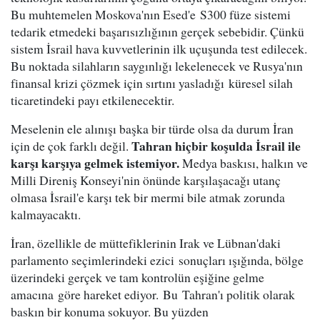
Bu muhtemelen Moskova'nın Esed'e S300 füze sistemi
tedarik etmedeki başarısızlığının gerçek sebebidir. Çünkü
sistem İsrail hava kuvvetlerinin ilk uçuşunda test edilecek.
Bu noktada silahların saygınlığı lekelenecek ve Rusya'nın
finansal krizi çözmek için sırtını yasladığı küresel silah
ticaretindeki payı etkilenecektir.
Meselenin ele alınışı başka bir türde olsa da durum İran
Tahran hiçbir koşulda İsrail ile
için de çok farklı değil.
karşı karşıya gelmek istemiyor.
Medya baskısı, halkın ve
Milli Direniş Konseyi'nin önünde karşılaşacağı utanç
olmasa İsrail'e karşı tek bir mermi bile atmak zorunda
kalmayacaktı.
İran, özellikle de müttefiklerinin Irak ve Lübnan'daki
parlamento seçimlerindeki ezici sonuçları ışığında, bölge
üzerindeki gerçek ve tam kontrolün eşiğine gelme
amacına göre hareket ediyor. Bu Tahran'ı politik olarak
baskın bir konuma sokuyor. Bu yüzden