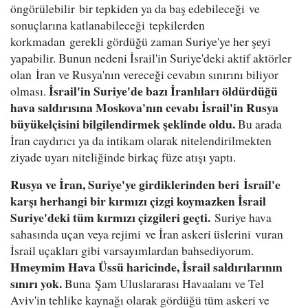
öngörülebilir bir tepkiden ya da baş edebileceği ve
sonuçlarına katlanabileceği tepkilerden
korkmadan gerekli gördüğü zaman Suriye'ye her şeyi
yapabilir. Bunun nedeni İsrail'in Suriye'deki aktif aktörler
olan İran ve Rusya'nın vereceği cevabın sınırını biliyor
İsrail'in Suriye'de bazı İranlıları öldürdüğü
olması.
hava saldırısına Moskova'nın cevabı İsrail'in Rusya
büyükelçisini bilgilendirmek şeklinde oldu.
Bu arada
İran caydırıcı ya da intikam olarak nitelendirilmekten
ziyade uyarı niteliğinde birkaç füze atışı yaptı.
Rusya ve İran, Suriye'ye girdiklerinden beri İsrail'e
karşı herhangi bir kırmızı çizgi koymazken İsrail
Suriye'deki tüm kırmızı çizgileri geçti.
Suriye hava
sahasında uçan veya rejimi ve İran askeri üslerini vuran
İsrail uçakları gibi varsayımlardan bahsediyorum.
Hmeymim Hava Üssü haricinde, İsrail saldırılarının
sınırı yok.
Buna Şam Uluslararası Havaalanı ve Tel
Aviv'in tehlike kaynağı olarak gördüğü tüm askeri ve