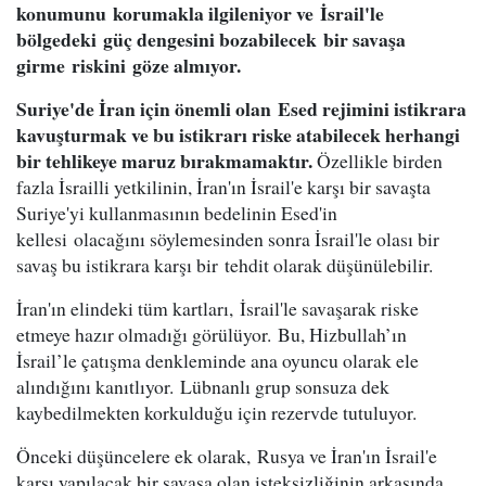
konumunu korumakla ilgileniyor ve İsrail'le
bölgedeki güç dengesini bozabilecek bir savaşa
girme riskini göze almıyor.
Suriye'de İran için önemli olan Esed rejimini istikrara
kavuşturmak ve bu istikrarı riske atabilecek herhangi
bir tehlikeye maruz bırakmamaktır.
Özellikle birden
fazla İsrailli yetkilinin, İran'ın İsrail'e karşı bir savaşta
Suriye'yi kullanmasının bedelinin Esed'in
kellesi olacağını söylemesinden sonra İsrail'le olası bir
savaş bu istikrara karşı bir tehdit olarak düşünülebilir.
İran'ın elindeki tüm kartları, İsrail'le savaşarak riske
etmeye hazır olmadığı görülüyor. Bu, Hizbullah’ın
İsrail’le çatışma denkleminde ana oyuncu olarak ele
alındığını kanıtlıyor. Lübnanlı grup sonsuza dek
kaybedilmekten korkulduğu için rezervde tutuluyor.
Önceki düşüncelere ek olarak, Rusya ve İran'ın İsrail'e
karşı yapılacak bir savaşa olan isteksizliğinin arkasında