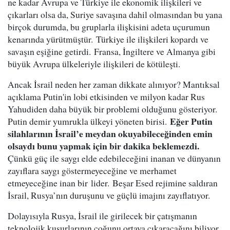
ne kadar Avrupa ve Türkiye ile ekonomik ilişkileri ve
çıkarları olsa da, Suriye savaşına dahil olmasından bu yana
birçok durumda, bu gruplarla ilişkisini adeta uçurumun
kenarında yürütmüştür. Türkiye ile ilişkileri kopardı ve
savaşın eşiğine getirdi. Fransa, İngiltere ve Almanya gibi
büyük Avrupa ülkeleriyle ilişkileri de kötüleşti.
Ancak İsrail neden her zaman dikkate alınıyor? Mantıksal
açıklama Putin'in lobi etkisinden ve milyon kadar Rus
Yahudiden daha büyük bir problemi olduğunu gösteriyor.
Eğer Putin
Putin demir yumrukla ülkeyi yöneten birisi.
silahlarının İsrail’e meydan okuyabileceğinden emin
olsaydı bunu yapmak için bir dakika beklemezdi.
Çünkü güç ile saygı elde edebileceğini inanan ve dünyanın
zayıflara saygı göstermeyeceğine ve merhamet
etmeyeceğine inan bir lider. Beşar Esed rejimine saldıran
İsrail, Rusya’nın duruşunu ve güçlü imajını zayıflatıyor.
Dolayısıyla Rusya, İsrail ile girilecek bir çatışmanın
teknolojik kusurlarının çoğunu ortaya çıkaracağını biliyor.