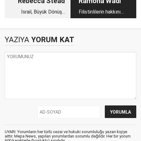
Rebecca Stead
Ramona Wadi
İsrail, Büyük Dönüş
Filistinlilerin hakkını
Yürüyüşü'nde en yeni
uluslararası
silahlarını test etti
organizasyonlarda
aramak
YAZIYA
YORUM KAT
UYARI: Yorumların her türlü cezai ve hukuki sorumluluğu yazan kişiye
aittir. Mepa News, yapılan yorumlardan sorumlu değildir. Her bir yorum
600 karakterle (boşluklu) sınırlıdır.