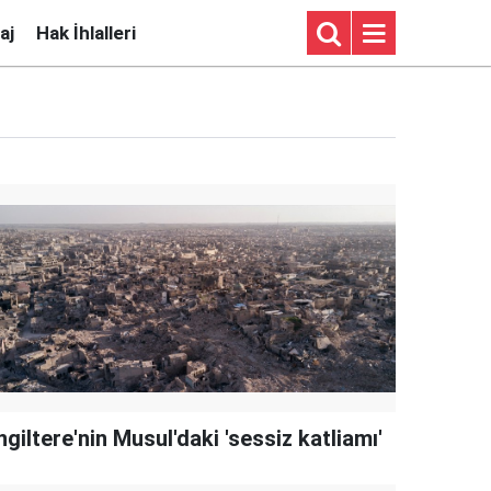
aj
Hak İhlalleri
ngiltere'nin Musul'daki 'sessiz katliamı'