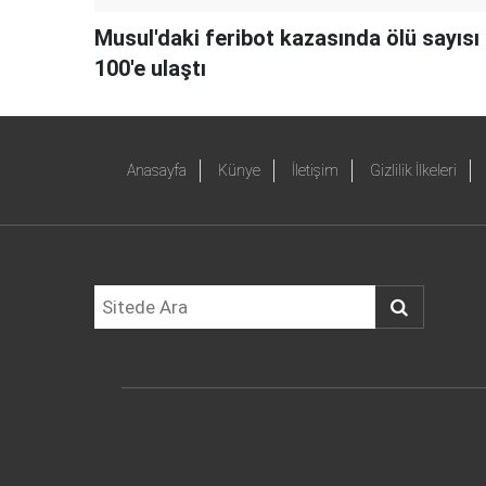
Musul'daki feribot kazasında ölü sayısı
100'e ulaştı
Anasayfa
Künye
İletişim
Gizlilik İlkeleri