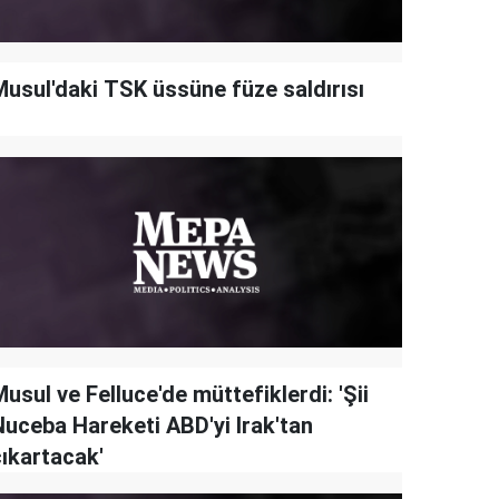
Musul'daki TSK üssüne füze saldırısı
usul ve Felluce'de müttefiklerdi: 'Şii
Nuceba Hareketi ABD'yi Irak'tan
çıkartacak'