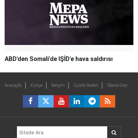
ABD'den Somali'de IŞİD'e hava saldırısı
Anasayfa
Künye
İletişim
Gizlilik İlkeleri
Sitene Ekle