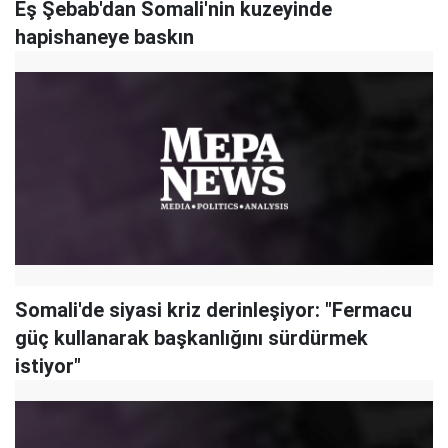
Eş Şebab'dan Somali'nin kuzeyinde
hapishaneye baskın
Somali'de siyasi kriz derinleşiyor: "Fermacu
güç kullanarak başkanlığını sürdürmek
istiyor"