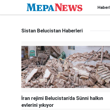
Haber
Sistan Belucistan Haberleri
İran rejimi Belucistan'da Sünni halkın
evlerini yıkıyor