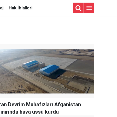
aj
Hak İhlalleri
İran Devrim Muhafızları Afganistan
sınırında hava üssü kurdu