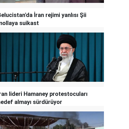
elucistan'da İran rejimi yanlısı Şii
mollaya suikast
İran lideri Hamaney protestocuları
hedef almayı sürdürüyor