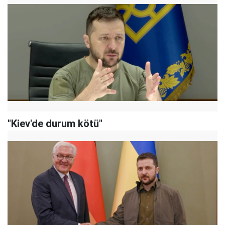
"Kiev'de durum kötü"