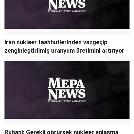
İran nükleer taahhütlerinden vazgeçip
zenginleştirilmiş uranyum üretimini artırıyor
Ruhani: Gerekli görürsek nükleer anlaşma