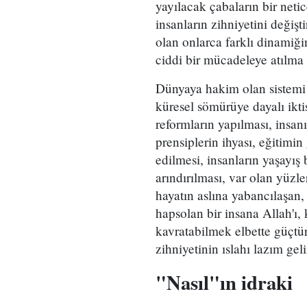
yayılacak çabaların bir neti
insanların zihniyetini değiş
olan onlarca farklı dinamiğin
ciddi bir mücadeleye atılma g
Dünyaya hakim olan sistemi a
küresel sömürüye dayalı ikti
reformların yapılması, insan
prensiplerin ihyası, eğitimin
edilmesi, insanların yaşayı
arındırılması, var olan yüzl
hayatın aslına yabancılaşa
hapsolan bir insana Allah'ı, k
kavratabilmek elbette güçtü
zihniyetinin ıslahı lazım geli
"Nasıl"ın idraki