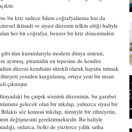
çıktır.
e bu kriz sadece İslam coğrafyalarına has da
üresel iktisadi ve siyasi düzenin telkin ettiği haliyle
kalan her bir coğrafya, benzer bir kriz döneminden
tim gibi tüm kurumlarıyla modern dünya sistemi,
re ayırmış, piramidin en tepesine de kendisi
zulüm düzeni kendisini sürekli olarak hayatta tutmak
ihniyeti yeniden kurgulamış, ortaya yeni bir insan
eli çıkmıştır.
dünyadaki bu çarpık sömürü düzeninin, bu garabet
lamına gelecek olan bir inkılap, yalnızca siyasi bir
Bilakis söz konusu inkılap, tümüyle bir zihniyetin,
inin değişmesini gerektirmektedir. Bu haliyle
madığı, onlarca, belki de yüzlerce yıllık satha