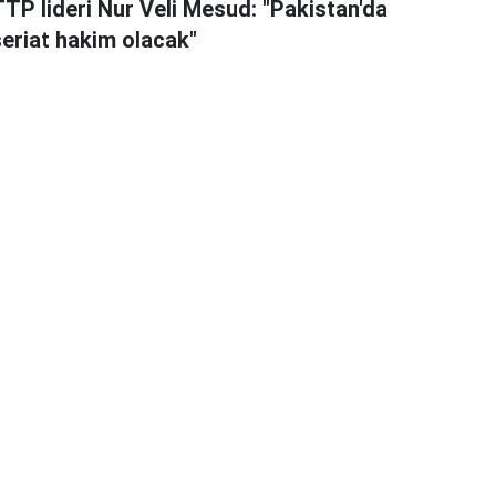
TTP lideri Nur Veli Mesud: "Pakistan'da
şeriat hakim olacak"