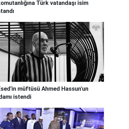
komutanlığına Türk vatandaşı isim
atandı
Esed'in müftüsü Ahmed Hassun'un
idamı istendi