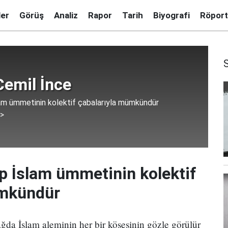
ler
Görüş
Analiz
Rapor
Tarih
Biyografi
Röport
emil İnce
lam ümmetinin kolektif çabalarıyla mümkündür
 >
ap İslam ümmetinin kolektif
ümkündür
da İslam aleminin her bir köşesinin gözle görülür