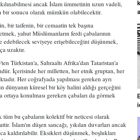
lınabilmesi ancak İslam ümmetinin uzun vadeli,
nın bir sonucu olarak mümkün olabilecektir.
n, bir taifenin, bir cemaatin tek başına
netmek, yahut Müslümanların ferdi çabalarının
de edebilecek seviyeye erişebileceğini düşünmek,
ça uzaktır.
en Türkistan'a, Sahraaltı Afrika'dan Tataristan'a
ür. İçerisinde her milletten, her etnik gruptan, her
aktadır. Her coğrafyada yapılması gereken ayrı
n dünyanın küresel bir köy halini aldığı gerçeğini
hta ortaya konulması gereken çabaları da görmek
 tüm bu çabaların kolektif bir neticesi olarak
attir. İslam'ın düşen sancağı, yıkılan duvarları ancak
ca kaldırılabilir. Eksikleri düşünmek, boşlukları