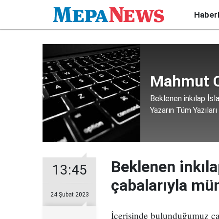
Haber
Mahmut C
Beklenen inkılap İs
Yazarın Tüm Yazıları
Beklenen inkıl
13:45
çabalarıyla m
24 Şubat 2023
İçerisinde bulunduğumuz çağ