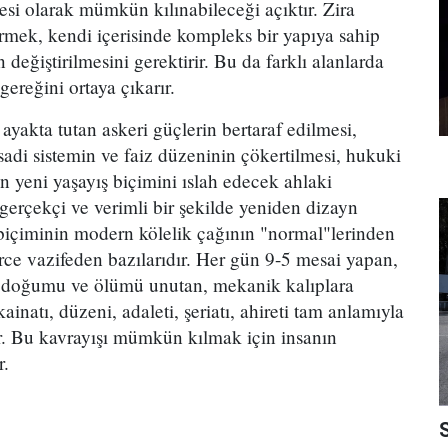
cesi olarak mümkün kılınabileceği açıktır. Zira
tirmek, kendi içerisinde kompleks bir yapıya sahip
 değiştirilmesini gerektirir. Bu da farklı alanlarda
ereğini ortaya çıkarır.
yakta tutan askeri güçlerin bertaraf edilmesi,
sadi sistemin ve faiz düzeninin çökertilmesi, hukuki
ın yeni yaşayış biçimini ıslah edecek ahlaki
 gerçekçi ve verimli bir şekilde yeniden dizayn
ş biçiminin modern kölelik çağının "normal"lerinden
erce vazifeden bazılarıdır. Her gün 9-5 mesai yapan,
n, doğumu ve ölümü unutan, mekanik kalıplara
ainatı, düzeni, adaleti, şeriatı, ahireti tam anlamıyla
r. Bu kavrayışı mümkün kılmak için insanın
r.