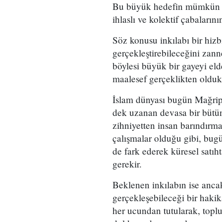
Bu büyük hedefin mümkün kı
ihlaslı ve kolektif çabaları
Söz konusu inkılabı bir hizbi
gerçekleştirebileceğini zan
böylesi büyük bir gayeyi el
maalesef gerçeklikten olduk
İslam dünyası bugün Mağrip't
dek uzanan devasa bir bütünd
zihniyetten insan barındırm
çalışmalar olduğu gibi, bugü
de fark ederek küresel satı
gerekir.
Beklenen inkılabın ise ancak
gerçekleşebileceği bir hakik
her ucundan tutularak, toplu