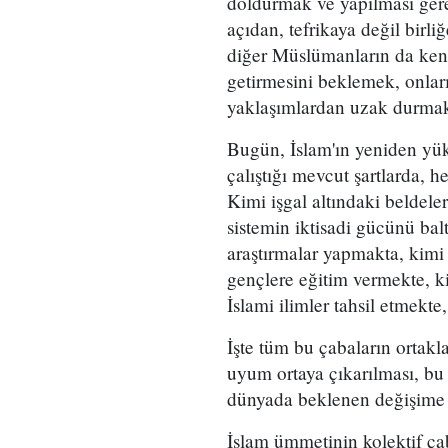
doldurmak ve yapılması ger
açıdan, tefrikaya değil birli
diğer Müslümanların da kend
getirmesini beklemek, onlar
yaklaşımlardan uzak durmak 
Bugün, İslam'ın yeniden yü
çalıştığı mevcut şartlarda, h
Kimi işgal altındaki beldele
sistemin iktisadi gücünü balt
araştırmalar yapmakta, kimi
gençlere eğitim vermekte, k
İslami ilimler tahsil etmekte
İşte tüm bu çabaların ortakl
uyum ortaya çıkarılması, bu 
dünyada beklenen değişime y
İslam ümmetinin kolektif ça