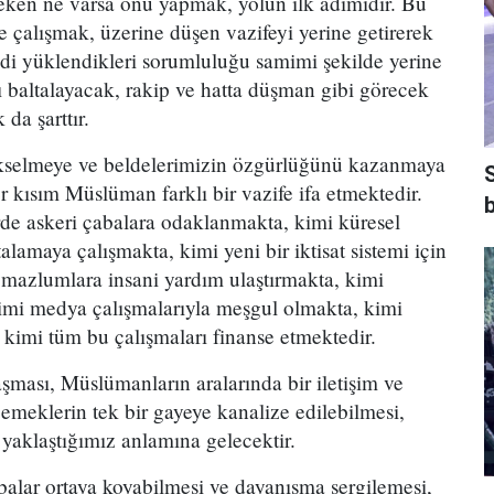
eken ne varsa onu yapmak, yolun ilk adımıdır. Bu
ğe çalışmak, üzerine düşen vazifeyi yerine getirerek
i yüklendikleri sorumluluğu samimi şekilde yerine
ı baltalayacak, rakip ve hatta düşman gibi görecek
da şarttır.
kselmeye ve beldelerimizin özgürlüğünü kazanmaya
er kısım Müslüman farklı bir vazife ifa etmektedir.
b
rde askeri çabalara odaklanmakta, kimi küresel
alamaya çalışmakta, kimi yeni bir iktisat sistemi için
 mazlumlara insani yardım ulaştırmakta, kimi
imi medya çalışmalarıyla meşgul olmakta, kimi
, kimi tüm bu çalışmaları finanse etmektedir.
aşması, Müslümanların aralarında bir iletişim ve
emeklerin tek bir gayeye kanalize edilebilmesi,
aklaştığımız anlamına gelecektir.
balar ortaya koyabilmesi ve dayanışma sergilemesi,