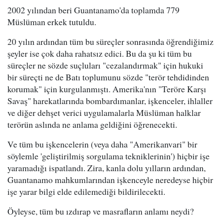
2002 yılından beri Guantanamo'da toplamda 779
Müslüman erkek tutuldu.
20 yılın ardından tüm bu süreçler sonrasında öğrendiğimiz
şeyler ise çok daha rahatsız edici. Bu da şu ki tüm bu
süreçler ne sözde suçluları "cezalandırmak" için hukuki
bir süreçti ne de Batı toplumunu sözde "terör tehdidinden
korumak" için kurgulanmıştı. Amerika'nın "Teröre Karşı
Savaş" harekatlarında bombardımanlar, işkenceler, ihlaller
ve diğer dehşet verici uygulamalarla Müslüman halklar
terörün aslında ne anlama geldiğini öğrenecekti.
Ve tüm bu işkencelerin (veya daha "Amerikanvari" bir
söylemle 'geliştirilmiş sorgulama tekniklerinin') hiçbir işe
yaramadığı ispatlandı. Zira, kanla dolu yılların ardından,
Guantanamo mahkumlarından işkenceyle neredeyse hiçbir
işe yarar bilgi elde edilemediği bildirilecekti.
Öyleyse, tüm bu ızdırap ve masrafların anlamı neydi?