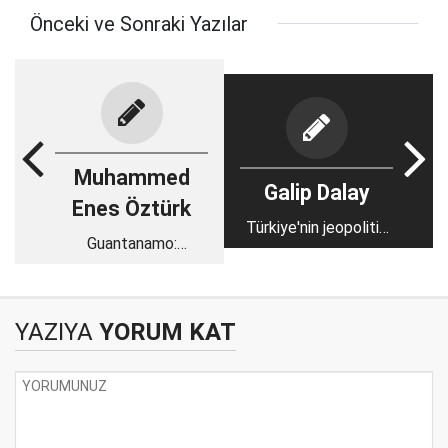
Önceki ve Sonraki Yazılar
Muhammed
Galip Dalay
Enes Öztürk
Türkiye'nin jeopolitik
Guantanamo:
denge politikası ve
America's notorious
Rusya ile ilişkilerindeki
battle lab
Batı karşıtlığının
şifreleri
YAZIYA
YORUM KAT