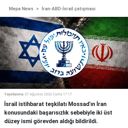
Mepa News
>
İran-ABD-İsrail çatışması
Yayınlanma:
07 Ağustos 2026 Cuma 17:17
İsrail istihbarat teşkilatı Mossad'ın İran
konusundaki başarısızlık sebebiyle iki üst
düzey ismi görevden aldığı bildirildi.