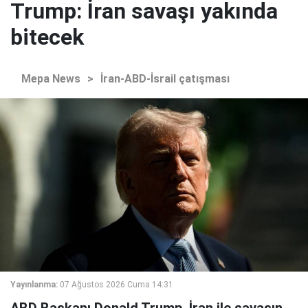
Trump: İran savaşı yakında
bitecek
Mepa News
>
İran-ABD-İsrail çatışması
Yayınlanma:
07 Ağustos 2026 Cuma 14:31