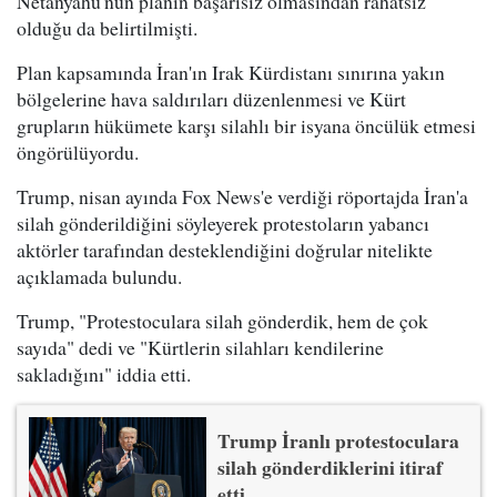
Netanyahu'nun planın başarısız olmasından rahatsız
olduğu da belirtilmişti.
Plan kapsamında İran'ın Irak Kürdistanı sınırına yakın
bölgelerine hava saldırıları düzenlenmesi ve Kürt
grupların hükümete karşı silahlı bir isyana öncülük etmesi
öngörülüyordu.
Trump, nisan ayında Fox News'e verdiği röportajda İran'a
silah gönderildiğini söyleyerek protestoların yabancı
aktörler tarafından desteklendiğini doğrular nitelikte
açıklamada bulundu.
Trump, "Protestoculara silah gönderdik, hem de çok
sayıda" dedi ve "Kürtlerin silahları kendilerine
sakladığını" iddia etti.
Trump İranlı protestoculara
silah gönderdiklerini itiraf
etti