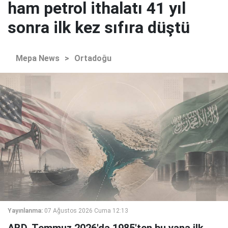
ham petrol ithalatı 41 yıl
sonra ilk kez sıfıra düştü
Mepa News
>
Ortadoğu
Yayınlanma:
07 Ağustos 2026 Cuma 12:13
ABD, Temmuz 2026'da 1985'ten bu yana ilk