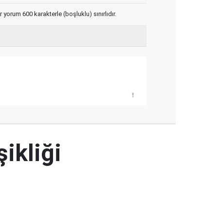
yorum 600 karakterle (boşluklu) sınırlıdır.
şikliği