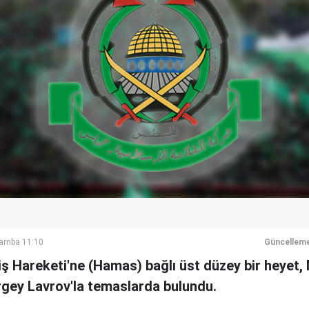
şamba 11:10
Güncelleme
eniş Hareketi'ne (Hamas) bağlı üst düzey bir heye
rgey Lavrov'la temaslarda bulundu.