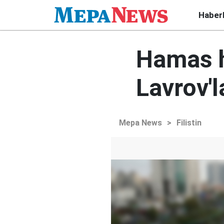
Haber
Hamas h
Lavrov'l
Mepa News
>
Filistin