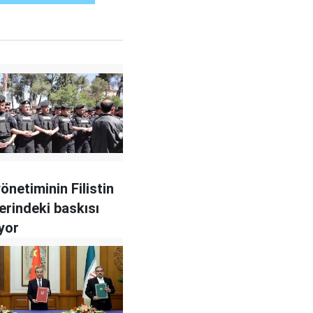
önetiminin Filistin
zerindeki baskısı
ıyor