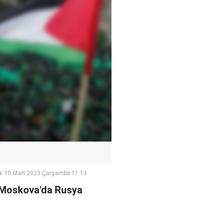
:
15 Mart 2023 Çarşamba 11:13
t, Moskova'da Rusya