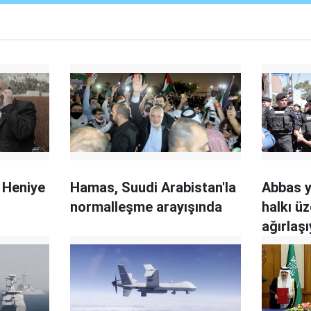
l Heniye
Hamas, Suudi Arabistan'la
Abbas y
normalleşme arayışında
halkı ü
ağırlaş