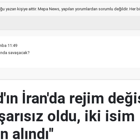
ğu yazan kişiye aittir. Mepa News, yapılan yorumlardan sorumlu değildir. Her bir 
mba 11:49
fında savaşacak?
ın İran'da rejim deği
şarısız oldu, iki isim
 alındı"