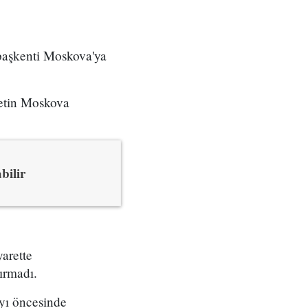
 başkenti Moskova'ya
yetin Moskova
bilir
yarette
ırmadı.
yı öncesinde