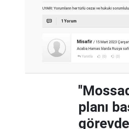
UYARI: Yorumların her türlü cezai ve hukuki sorumlulu
1 Yorum
Misafir
/ 15 Mart 2023 Çarşa
Acaba Hamas lılarda Rusya sa
Yanıtla
(0)
(0)
"Mossad'
planı ba
görevden