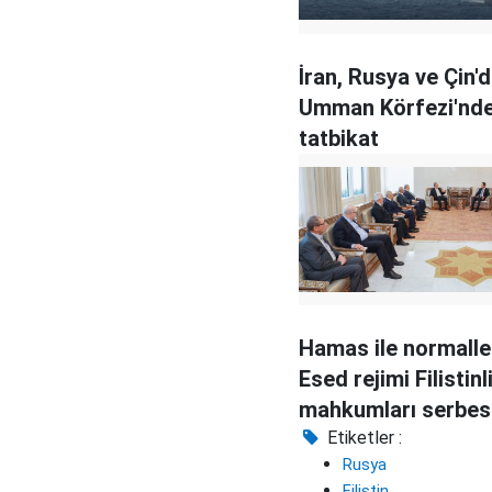
İran, Rusya ve Çin'
Umman Körfezi'nde
tatbikat
Hamas ile normall
Esed rejimi Filistinl
mahkumları serbes
bırakmıyor
Etiketler :
Rusya
Filistin