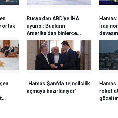
den
Rusya'dan ABD'ye İHA
Hamas: 
 ortak
uyarısı: Bunların
İran no
Amerika'dan binlerce
davasın
kilometre uzakta ne işi
var?
eşen
"Hamas Şam'da temsilcilik
Hamas g
i
açmaya hazırlanıyor"
roket at
t
gözaltın