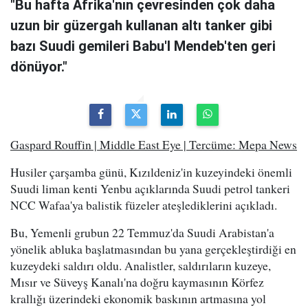
"Bu hafta Afrika'nın çevresinden çok daha
uzun bir güzergah kullanan altı tanker gibi
bazı Suudi gemileri Babu'l Mendeb'ten geri
dönüyor."
Gaspard Rouffin | Middle East Eye | Tercüme: Mepa News
Husiler çarşamba günü, Kızıldeniz'in kuzeyindeki önemli
Suudi liman kenti Yenbu açıklarında Suudi petrol tankeri
NCC Wafaa'ya balistik füzeler ateşlediklerini açıkladı.
Bu, Yemenli grubun 22 Temmuz'da Suudi Arabistan'a
yönelik abluka başlatmasından bu yana gerçekleştirdiği en
kuzeydeki saldırı oldu. Analistler, saldırıların kuzeye,
Mısır ve Süveyş Kanalı'na doğru kaymasının Körfez
krallığı üzerindeki ekonomik baskının artmasına yol