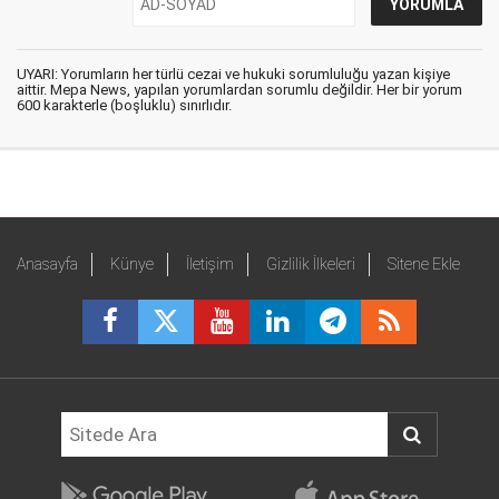
UYARI: Yorumların her türlü cezai ve hukuki sorumluluğu yazan kişiye
aittir. Mepa News, yapılan yorumlardan sorumlu değildir. Her bir yorum
600 karakterle (boşluklu) sınırlıdır.
Anasayfa
Künye
İletişim
Gizlilik İlkeleri
Sitene Ekle