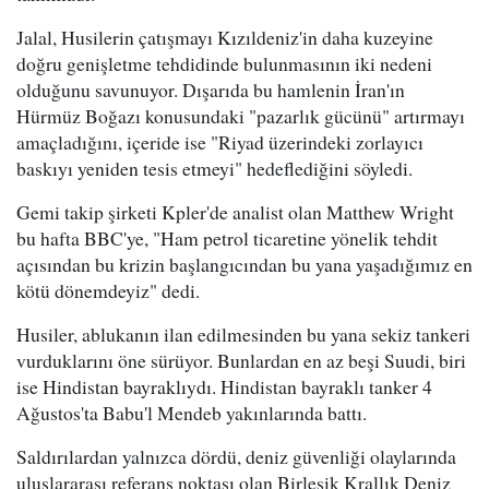
Jalal, Husilerin çatışmayı Kızıldeniz'in daha kuzeyine
doğru genişletme tehdidinde bulunmasının iki nedeni
olduğunu savunuyor. Dışarıda bu hamlenin İran'ın
Hürmüz Boğazı konusundaki "pazarlık gücünü" artırmayı
amaçladığını, içeride ise "Riyad üzerindeki zorlayıcı
baskıyı yeniden tesis etmeyi" hedeflediğini söyledi.
Gemi takip şirketi Kpler'de analist olan Matthew Wright
bu hafta BBC'ye, "Ham petrol ticaretine yönelik tehdit
açısından bu krizin başlangıcından bu yana yaşadığımız en
kötü dönemdeyiz" dedi.
Husiler, ablukanın ilan edilmesinden bu yana sekiz tankeri
vurduklarını öne sürüyor. Bunlardan en az beşi Suudi, biri
ise Hindistan bayraklıydı. Hindistan bayraklı tanker 4
Ağustos'ta Babu'l Mendeb yakınlarında battı.
Saldırılardan yalnızca dördü, deniz güvenliği olaylarında
uluslararası referans noktası olan Birleşik Krallık Deniz