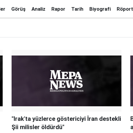
ler
Görüş
Analiz
Rapor
Tarih
Biyografi
Röport
"Irak'ta yüzlerce göstericiyi İran destekli
Şii milisler öldürdü"
a