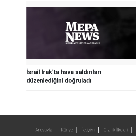
İsrail Irak'ta hava saldırıları
düzenlediğini doğruladı
Anasayfa
Künye
İletişim
Gizlilik İlkeleri