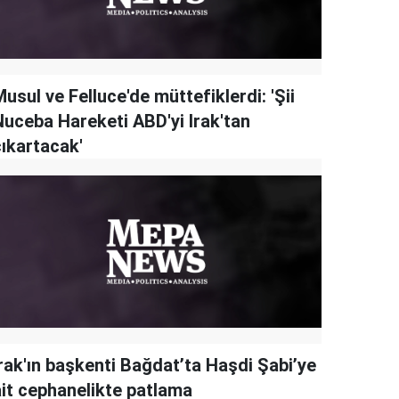
usul ve Felluce'de müttefiklerdi: 'Şii
Nuceba Hareketi ABD'yi Irak'tan
çıkartacak'
Irak'ın başkenti Bağdat’ta Haşdi Şabi’ye
ait cephanelikte patlama