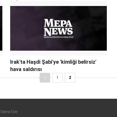
Irak'ta Haşdi Şabi'ye 'kimliği belirsiz'
hava saldırısı
1
2
Sitene Ekle