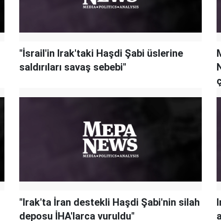
"İsrail'in Irak'taki Haşdi Şabi üslerine
M
saldırıları savaş sebebi"
"Irak'ta İran destekli Haşdi Şabi'nin silah
deposu İHA'larca vuruldu"