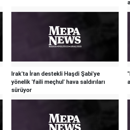
a
Irak'ta İran destekli Haşdi Şabi'ye
"
yönelik 'faili meçhul' hava saldırıları
a
sürüyor