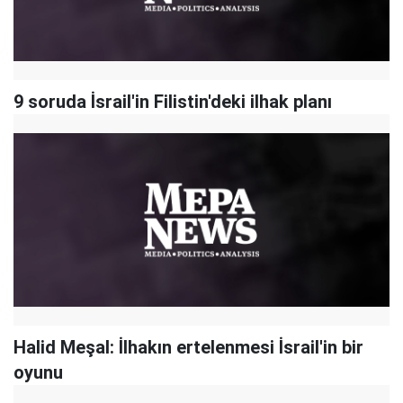
9 soruda İsrail'in Filistin'deki ilhak planı
Halid Meşal: İlhakın ertelenmesi İsrail'in bir
oyunu