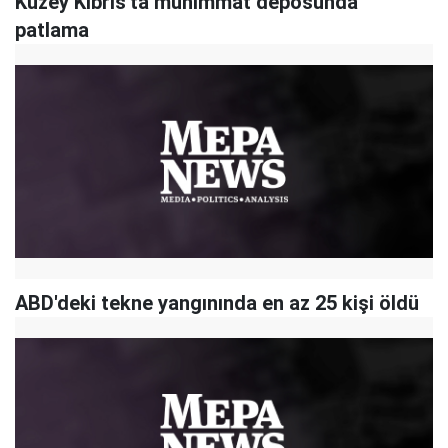
Kuzey Kıbrıs'ta mühimmat deposunda
patlama
ABD'deki tekne yangınında en az 25 kişi öldü