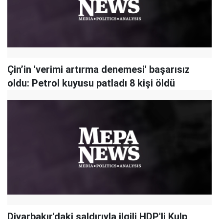
Çin’in 'verimi artırma denemesi' başarısız
oldu: Petrol kuyusu patladı 8 kişi öldü
Diyarbakır'daki saldırıyla ilgili HDP'li Kulp