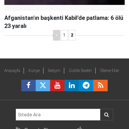
Afganistan'ın başkenti Kabil'de patlama: 6 ölü
23 yaralı
1
2
Anasayfa
Künye
İletişim
Gizlilik İlkeleri
Sitene Ekle