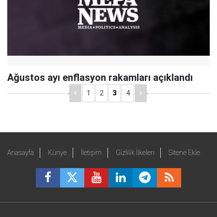
Ağustos ayı enflasyon rakamları açıklandı
1
2
3
4
Anasayfa
Künye
İletişim
Gizlilik İlkeleri
Sitene Ekle