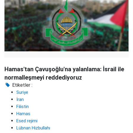
Hamas'tan Çavuşoğlu'na yalanlama: İsrail ile
normalleşmeyi reddediyoruz
Etiketler :
Suriye
İran
Filistin
Hamas
Esed rejimi
Lübnan Hizbullahı