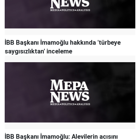
İBB Başkanı İmamoğlu hakkında 'türbeye
saygısızlıktan' inceleme
İBB Başkanı İmamoğlu: Alevilerin acısını