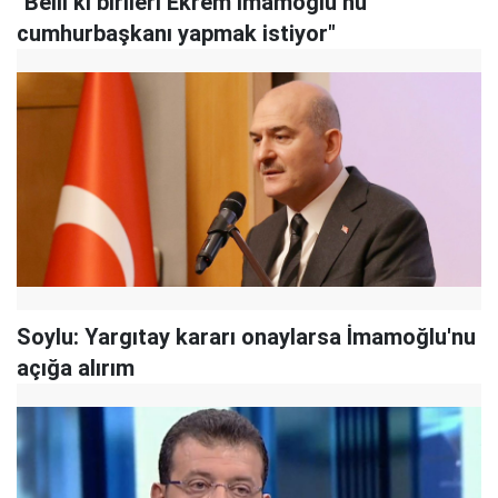
"Belli ki birileri Ekrem İmamoğlu’nu
cumhurbaşkanı yapmak istiyor"
Soylu: Yargıtay kararı onaylarsa İmamoğlu'nu
açığa alırım