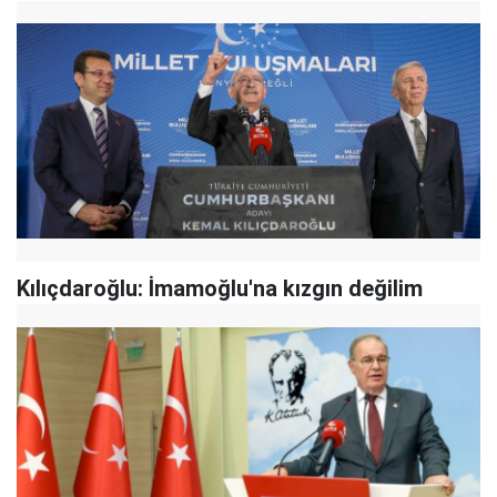
Kılıçdaroğlu: İmamoğlu'na kızgın değilim