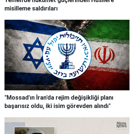
Yemen'de hükümet güçlerinden Husilere
misilleme saldırıları
"Mossad'ın İran'da rejim değişikliği planı
başarısız oldu, iki isim görevden alındı"