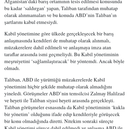
Afganistan’daki barış ortamının tesis edilmesi konusunda
bu kadar ‘saldırgan’ yapan, Taliban tarafından muhatap
olarak alınmamaları ve bu konuda ABD’nin Taliban’ın
şartlarını kabul etmesiydi.
Kabil yönetimine göre ülkede gerçekleşecek bir barış
anlaşmasında kendileri de muhatap olarak alınmalı,
müzakerelere dahil edilmeli ve anlaşmaya imza atan
taraflar arasında ismi geçmeliydi. Bu Kabil yönetiminin
meşruiyetini ‘sağlamlaştıracak’ bir yöntemdi. Ancak böyle
olmadı.
Taliban, ABD ile yürüttüğü müzakerelerde Kabil
yönetimini hiçbir şekilde muhatap olarak almadığını
yineledi. Görüşmeler ABD’nin temsilcisi Zalmay Halilzad
ve heyeti ile Taliban siyasi heyeti arasında gerçekleşti.
Taliban görüşmeler esnasında da Kabil yönetiminin ‘kukla
bir yönetim’ olduğunu ifade edip kendileriyle görüşecek
bir konu olmadığında diretti. Nitekim sonraki süreçte
Kabil yönetimi sürece dahil edilmedi ve anlaşma ABD ile