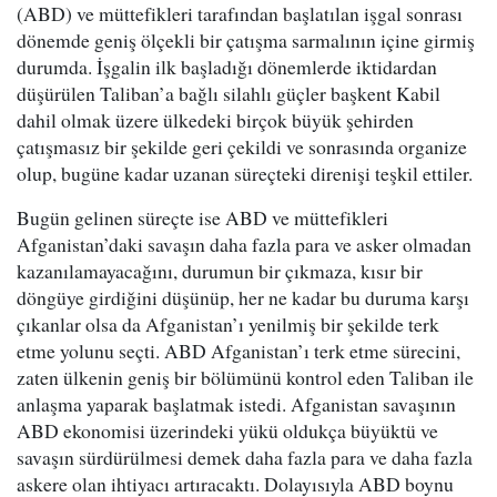
(ABD) ve müttefikleri tarafından başlatılan işgal sonrası
dönemde geniş ölçekli bir çatışma sarmalının içine girmiş
durumda. İşgalin ilk başladığı dönemlerde iktidardan
düşürülen Taliban’a bağlı silahlı güçler başkent Kabil
dahil olmak üzere ülkedeki birçok büyük şehirden
çatışmasız bir şekilde geri çekildi ve sonrasında organize
olup, bugüne kadar uzanan süreçteki direnişi teşkil ettiler.
Bugün gelinen süreçte ise ABD ve müttefikleri
Afganistan’daki savaşın daha fazla para ve asker olmadan
kazanılamayacağını, durumun bir çıkmaza, kısır bir
döngüye girdiğini düşünüp, her ne kadar bu duruma karşı
çıkanlar olsa da Afganistan’ı yenilmiş bir şekilde terk
etme yolunu seçti. ABD Afganistan’ı terk etme sürecini,
zaten ülkenin geniş bir bölümünü kontrol eden Taliban ile
anlaşma yaparak başlatmak istedi. Afganistan savaşının
ABD ekonomisi üzerindeki yükü oldukça büyüktü ve
savaşın sürdürülmesi demek daha fazla para ve daha fazla
askere olan ihtiyacı artıracaktı. Dolayısıyla ABD boynu