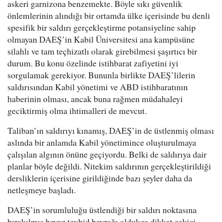
askeri garnizona benzemekte. Böyle sıkı güvenlik
önlemlerinin alındığı bir ortamda ülke içerisinde bu denli
spesifik bir saldırı gerçekleştirme potansiyeline sahip
olmayan DAEŞ’in Kabil Üniversitesi ana kampüsüne
silahlı ve tam teçhizatlı olarak girebilmesi şaşırtıcı bir
durum. Bu konu özelinde istihbarat zafiyetini iyi
sorgulamak gerekiyor. Bununla birlikte DAEŞ’lilerin
saldırısından Kabil yönetimi ve ABD istihbaratının
haberinin olması, ancak buna rağmen müdahaleyi
geciktirmiş olma ihtimalleri de mevcut.
Taliban’ın saldırıyı kınamış, DAEŞ’in de üstlenmiş olması
aslında bir anlamda Kabil yönetimince oluşturulmaya
çalışılan algının önüne geçiyordu. Belki de saldırıya dair
planlar böyle değildi. Nitekim saldırının gerçekleştirildiği
dersliklerin içerisine girildiğinde bazı şeyler daha da
netleşmeye başladı.
DAEŞ’in sorumluluğu üstlendiği bir saldırı noktasına
bırakılmış beyaz tevhid bayrağı oldukça dikkat çekici.