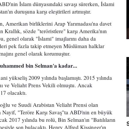
BD'nin İslam dünyasındaki savaşı sürerken, İslami
an'ın duruşuna karşı eleştirileri artmıştır.
n, Amerikan birliklerini Arap Yarımadası'na davet
n Krallık, sözde "teröristlere" karşı Amerika'nın
bu, genel olarak "İslami" imajlarını daha da
leri pek fazla takip etmeyen Müslüman halklar
majını genel olarak korumuştur.
 Muhammed bin Selman'a kadar...
ani yükseliş 2009 yılında başlamıştı. 2015 yılında
ve Veliaht Prens Vekili olmuştu. Ancak
017 olacaktı.
oğlu ve Suudi Arabistan Veliaht Prensi olan
 Nayif, "Teröre Karşı Savaş"ta ABD'nin en büyük
cak 2017 yılında bu rolü, Bin Selman'ın "Batılıların
esiyle son bulacaktı. Henry Alfred Kissinger'ın