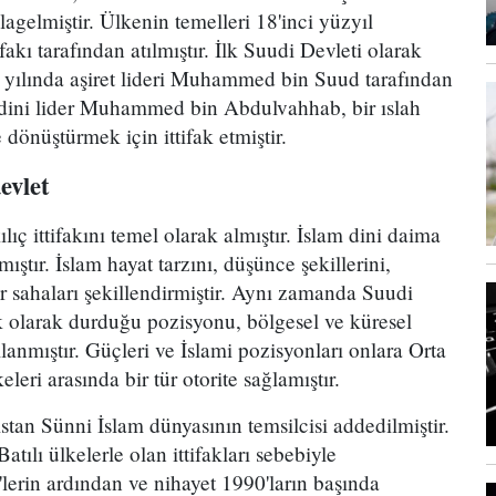
agelmiştir. Ülkenin temelleri 18'inci yüzyıl
fakı tarafından atılmıştır. İlk Suudi Devleti olarak
7 yılında aşiret lideri Muhammed bin Suud tarafından
ve dini lider Muhammed bin Abdulvahhab, bir ıslah
 dönüştürmek için ittifak etmiştir.
evlet
ıç ittifakını temel olarak almıştır. İslam dini daima
ıştır. İslam hayat tarzını, düşünce şekillerini,
r sahaları şekillendirmiştir. Aynı zamanda Suudi
ık olarak durduğu pozisyonu, bölgesel ve küresel
lanmıştır. Güçleri ve İslami pozisyonları onlara Orta
leri arasında bir tür otorite sağlamıştır.
tan Sünni İslam dünyasının temsilcisi addedilmiştir.
atılı ülkelerle olan ittifakları sebebiyle
lerin ardından ve nihayet 1990'ların başında