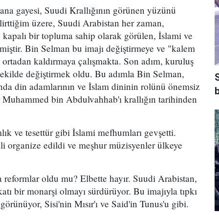
 ana gayesi, Suudi Krallığının görünen yüzünü
lirttiğim üzere, Suudi Arabistan her zaman,
e kapalı bir topluma sahip olarak görülen, İslami ve
miştir. Bin Selman bu imajı değiştirmeye ve "kalem
nu ortadan kaldırmaya çalışmakta. Son adım, kuruluş
 şekilde değiştirmek oldu. Bu adımla Bin Selman,
nda din adamlarının ve İslam dininin rolünü önemsiz
b
er Muhammed bin Abdulvahhab'ı krallığın tarihinden
k ve tesettür gibi İslami mefhumları gevşetti.
ali organize edildi ve meşhur müzisyenler ülkeye
da reformlar oldu mu? Elbette hayır. Suudi Arabistan,
atı bir monarşi olmayı sürdürüyor. Bu imajıyla tıpkı
görünüyor, Sisi'nin Mısır'ı ve Said'in Tunus'u gibi.