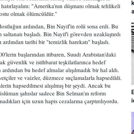
hatırlayalım: "Amerika'nın düşmanı olmak tehlikeli
 dostu olmak ölümcüldür."
ostluğun ardından, Bin Nayif'in rolü sona erdi. Bu
 saltanatı başladı. Bin Nayif'i görevden uzaklaştırdı
 ardından tarihi bir "temizlik harekatı" başladı.
00'lerin başlarından itibaren, Suudi Arabistan'daki
ak güvenlik ve istihbarat teşkilatlarınca hedef
n ardından bu hedef almalar alışılmadık bir hal aldı.
etçiler ve vaizler, düzmece suçlamalarla hapsedildi.
nlerin hapsedilmesi alışılmış bir şeydi. Ancak bu
Müslüman şahıslar sadece Bin Selman'ın reform
lmadıkları için uzun hapis cezalarına çarptırılıyordu.