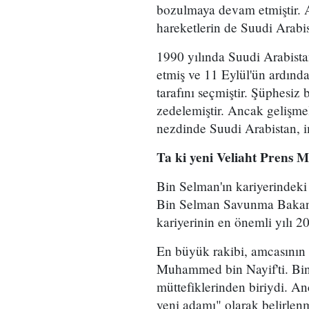
bozulmaya devam etmiştir. A
hareketlerin de Suudi Arabist
1990 yılında Suudi Arabista
etmiş ve 11 Eylül'ün ardında
tarafını seçmiştir. Şüphesiz 
zedelemiştir. Ancak gelişme
nezdinde Suudi Arabistan, i
Ta ki yeni Veliaht Prens
Bin Selman'ın kariyerindeki 
Bin Selman Savunma Bakanı 
kariyerinin en önemli yılı 2
En büyük rakibi, amcasının 
Muhammed bin Nayif'ti. Bin
müttefiklerinden biriydi. An
yeni adamı" olarak belirlenm