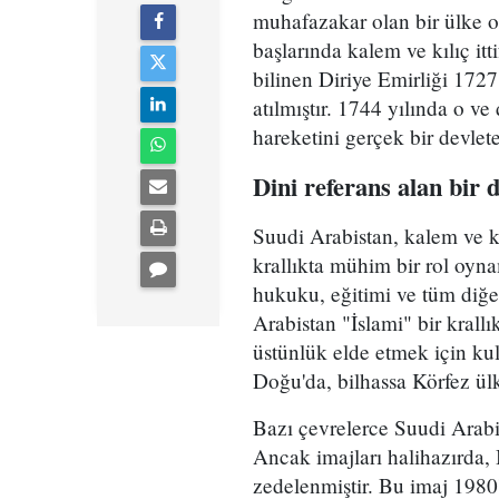
muhafazakar olan bir ülke ol
başlarında kalem ve kılıç itti
bilinen Diriye Emirliği 172
atılmıştır. 1744 yılında o 
hareketini gerçek bir devlete
Dini referans alan bir d
Suudi Arabistan, kalem ve kıl
krallıkta mühim bir rol oynam
hukuku, eğitimi ve tüm diğe
Arabistan "İslami" bir krall
üstünlük elde etmek için kul
Doğu'da, bilhassa Körfez ülke
Bazı çevrelerce Suudi Arabis
Ancak imajları halihazırda, B
zedelenmiştir. Bu imaj 1980'