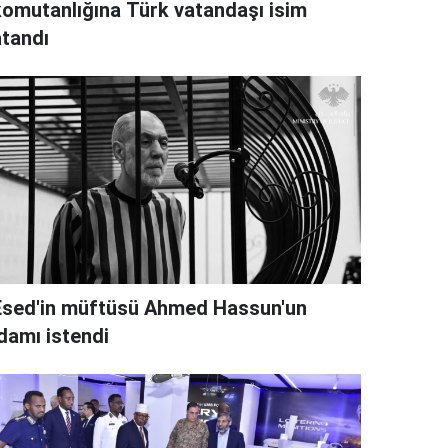
komutanlığına Türk vatandaşı isim
atandı
Esed'in müftüsü Ahmed Hassun'un
idamı istendi