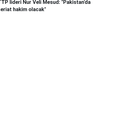
TTP lideri Nur Veli Mesud: "Pakistan'da
şeriat hakim olacak"