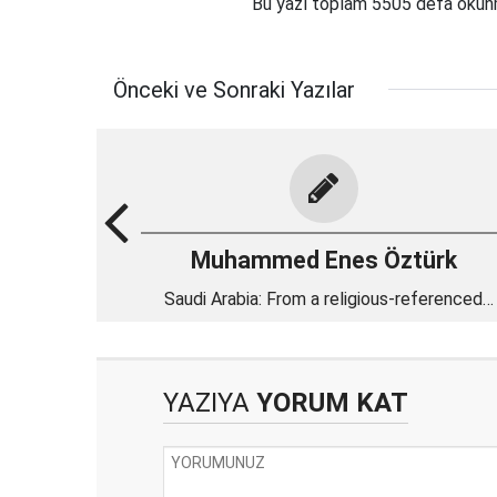
Bu yazı toplam 5505 defa oku
Önceki ve Sonraki Yazılar
Muhammed Enes Öztürk
Saudi Arabia: From a religious-referenced
kingdom to a secular dictatorship
YAZIYA
YORUM KAT