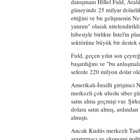
danışmanı Hillel Fuld, Aralık
güneyinde 25 milyar dolarlık
ettiğini ve bu gelişmenin Ne
yatırım" olarak nitelendirildi
hibesiyle birlikte Intel'in pl
sektörüne büyük bir destek 
Fuld, geçen yılın son çeyreği
başardığını ve "bu anlaşmala
seferde 220 milyon dolar ol
Amerikalı-İsrailli girişimci
merkezli çok uluslu siber güv
satın alma geçmişi var. Şir
dolara satın almış, ardından
almıştı.
Ancak Kudüs merkezli Taub 
araştırmacı ve ekonomi poli