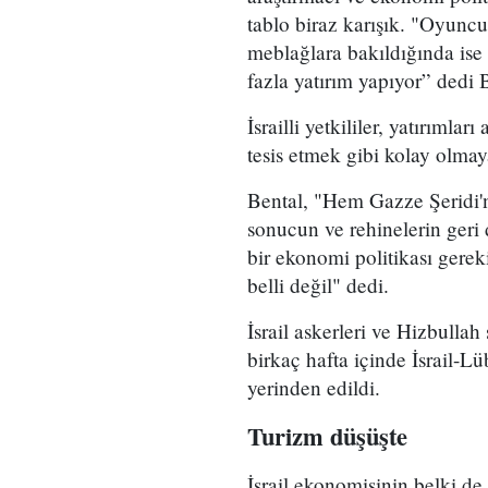
tablo biraz karışık. "Oyuncu
meblağlara bakıldığında ise 
fazla yatırım yapıyor” dedi 
İsrailli yetkililer, yatırıml
tesis etmek gibi kolay olmay
Bental, "Hem Gazze Şeridi'n
sonucun ve rehinelerin geri
bir ekonomi politikası gere
belli değil" dedi.
İsrail askerleri ve Hizbullah
birkaç hafta içinde İsrail-Lü
yerinden edildi.
Turizm düşüşte
İsrail ekonomisinin belki de