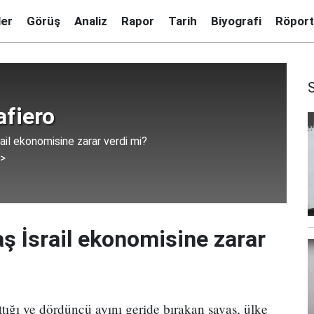
ler
Görüş
Analiz
Rapor
Tarih
Biyografi
Röport
afiero
ail ekonomisine zarar verdi mi?
 >
ş İsrail ekonomisine zarar
attığı ve dördüncü ayını geride bırakan savaş, ülke