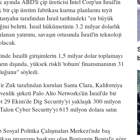
 ayında ABD'li çip üreticisi Intel Corp'un İsrail'in
 bir çip üretim fabrikası kurma planlarını teyit
tanyahu tarafından İsrail tarihindeki "en büyük
ğini belirtti. İsrail hükümetinin 3.2 milyar dolarlık
anlanan yatırımı, savaşın ortasında İsrail'in teknoloji
olacak.
nde İsrailli girişimlerin 1,5 milyar dolar toplamayı
b
rın dışında, yüksek riskli 'tohum' finansmanının 31
duğunu" söyledi.
 Nir Zuk tarafından kurulan Santa Clara, Kaliforniya
enlik şirketi Palo Alto Networks'ün İsrail'de bir
ket 29 Ekim'de Dig Security'yi yaklaşık 300 milyon
 Talon Cyber Security'yi 615 milyon dolara satın
Sosyal Politika Çalışmaları Merkezi'nde baş
tikası programı başkanı olan Benjamin Bental'e göre