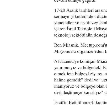
17-20 Aralık tarihleri arası
sermaye şirketlerinden düzi
yöneticiler ve üst düzey İsra
içeren İsrail Teknoloji Misyo
teknoloji sektörünün desteği
Ron Miasnik, Meetup.com'un 
Misyonu'nu organize eden Bai
Al Jazeera'ye konuşan Miasni
yatırımcıyız ve bölgedeki i
etmek için bölgeyi ziyaret e
haline getirdik” dedi ve “uz
inanıyoruz ve bölgeye olan
derinleştirmeye kararlıyız" d
İsrail'in Beit Shemesh kenti