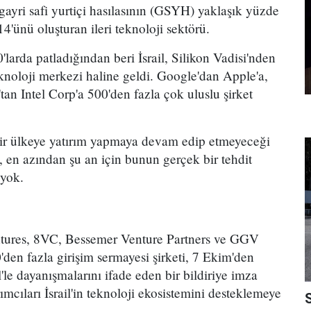
ayri safi yurtiçi hasılasının (GSYH) yaklaşık yüzde
4'ünü oluşturan ileri teknoloji sektörü.
0'larda patladığından beri İsrail, Silikon Vadisi'nden
noloji merkezi haline geldi. Google'dan Apple'a,
an Intel Corp'a 500'den fazla çok uluslu şirket
 bir ülkeye yatırım yapmaya devam edip etmeyeceği
 en azından şu an için bunun gerçek bir tehdit
 yok.
ntures, 8VC, Bessemer Venture Partners ve GGV
den fazla girişim sermayesi şirketi, 7 Ekim'den
il'le dayanışmalarını ifade eden bir bildiriye imza
ımcıları İsrail'in teknoloji ekosistemini desteklemeye