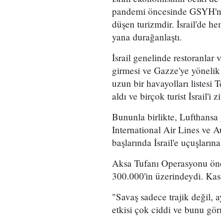
pandemi öncesinde GSYH'nin
düşen turizmdir. İsrail'de h
yana durağanlaştı.
İsrail genelinde restoranlar
girmesi ve Gazze'ye yönelik 
uzun bir havayolları listesi 
aldı ve birçok turist İsrail'i z
Bununla birlikte, Lufthansa 
International Air Lines ve Au
başlarında İsrail'e uçuşların
Aksa Tufanı Operasyonu önces
300.000'in üzerindeydi. Kas
"Savaş sadece trajik değil,
etkisi çok ciddi ve bunu g