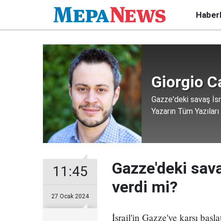
Haber
Giorgio C
Gazze'deki savaş İsr
Yazarın Tüm Yazıları
Gazze'deki sava
11:45
verdi mi?
27 Ocak 2024
İsrail'in Gazze'ye karşı başl