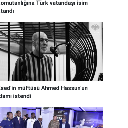
komutanlığına Türk vatandaşı isim
atandı
Esed'in müftüsü Ahmed Hassun'un
idamı istendi