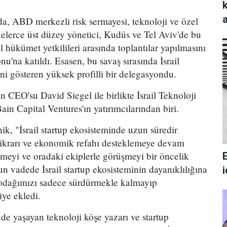
nda, ABD merkezli risk sermayesi, teknoloji ve özel
nelerce üst düzey yönetici, Kudüs ve Tel Aviv'de bu
il hükümet yetkilileri arasında toplantılar yapılmasını
nu'na katıldı. Esasen, bu savaş sırasında İsrail
ni gösteren yüksek profilli bir delegasyondu.
CEO'su David Siegel ile birlikte İsrail Teknoloji
n Capital Ventures'ın yatırımcılarından biri.
k, "İsrail startup ekosisteminde uzun süredir
stikrarı ve ekonomik refahı desteklemeye devam
tmeyi ve oradaki ekiplerle görüşmeyi bir öncelik
un vadede İsrail startup ekosisteminin dayanıklılığına
 odağımızı sadece sürdürmekle kalmayıp
iye ekledi.
nde yaşayan teknoloji köşe yazarı ve startup