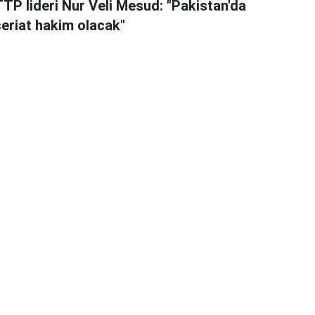
TTP lideri Nur Veli Mesud: "Pakistan'da
şeriat hakim olacak"