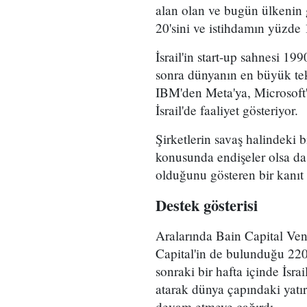
alan olan ve bugün ülkenin g
20'sini ve istihdamın yüzde 1
İsrail'in start-up sahnesi 199
sonra dünyanın en büyük tek
IBM'den Meta'ya, Microsoft't
İsrail'de faaliyet gösteriyor.
Şirketlerin savaş halindeki
konusunda endişeler olsa da,
olduğunu gösteren bir kanıt
Destek gösterisi
Aralarında Bain Capital Ve
Capital'in de bulunduğu 220'
sonraki bir hafta içinde İsra
atarak dünya çapındaki yatır
devam etmeye çağırdı.