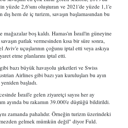
 yüzde 2,6'sını oluşturan ve 2021'de yüzde 1,1'e
em dış hem de iç turizm, savaşın başlamasından bu
 ve mağazalar boş kaldı. Hamas'ın İsrail'in güneyine
savaşın patlak vermesinden kısa bir süre sonra,
Tel Aviv'e uçuşlarının çoğunu iptal etti veya askıya
iyaret etme planlarını iptal etti.
gibi bazı büyük havayolu şirketleri ve Swiss
strian Airlines gibi bazı yan kuruluşları bu ayın
a yeniden başladı.
inde İsrail'e gelen ziyaretçi sayısı her ay
ım ayında bu rakamın 39.000'e düştüğü bildirildi.
 aynı zamanda pahalıdır. Örneğin turizm üzerindeki
örmezden gelmek mümkün değil" diyor Fuld.