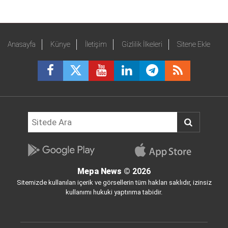
Anasayfa
Künye
İletişim
Gizlilik İlkeleri
Sitene Ekle
Mepa News
© 2026
Sitemizde kullanılan içerik ve görsellerin tüm hakları saklıdır, izinsiz
kullanımı hukuki yaptırıma tabidir.