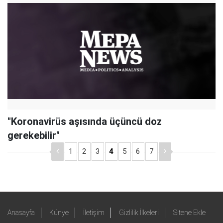
"Koronavirüs aşısında üçüncü doz
gerekebilir"
1
2
3
4
5
6
7
Anasayfa
Künye
İletişim
Gizlilik İlkeleri
Sitene Ekle