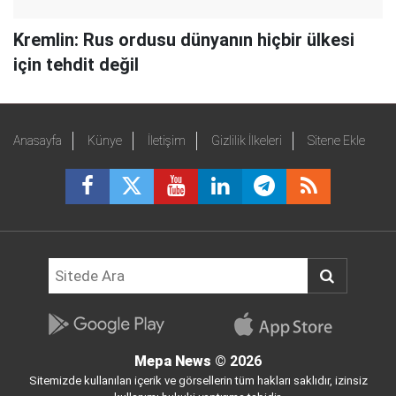
Kremlin: Rus ordusu dünyanın hiçbir ülkesi
için tehdit değil
Anasayfa
Künye
İletişim
Gizlilik İlkeleri
Sitene Ekle
Mepa News
© 2026
Sitemizde kullanılan içerik ve görsellerin tüm hakları saklıdır, izinsiz