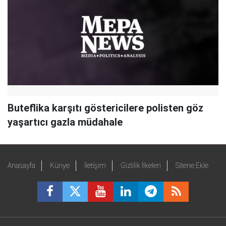
Buteflika karşıtı göstericilere polisten göz
yaşartıcı gazla müdahale
Anasayfa
Künye
İletişim
Gizlilik İlkeleri
Sitene Ekle