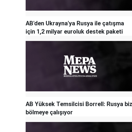
AB'den Ukrayna'ya Rusya ile çatışma
için 1,2 milyar euroluk destek paketi
AB Yüksek Temsilcisi Borrell: Rusya biz
bölmeye çalışıyor