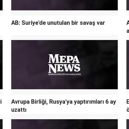
AB: Suriye'de unutulan bir savaş var
A
a
i
Avrupa Birliği, Rusya'ya yaptırımları 6 ay
E
uzattı