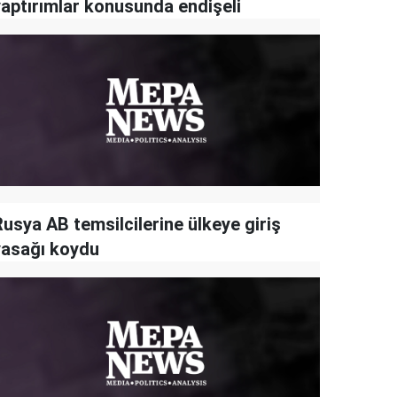
yaptırımlar konusunda endişeli
Rusya AB temsilcilerine ülkeye giriş
yasağı koydu