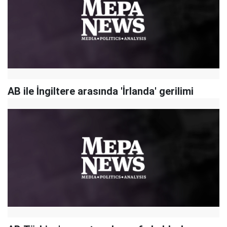
AB ile İngiltere arasında 'İrlanda' gerilimi