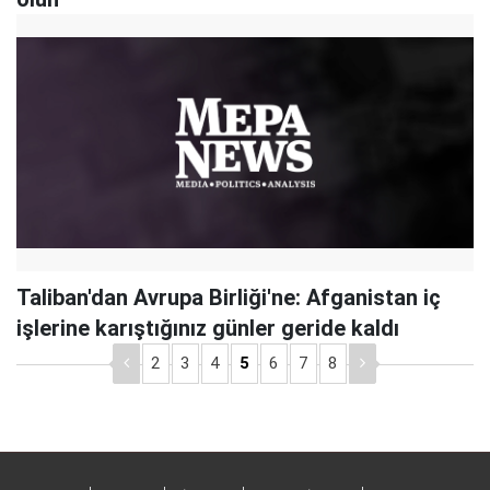
Taliban'dan Avrupa Birliği'ne: Afganistan iç
işlerine karıştığınız günler geride kaldı
2
3
4
5
6
7
8