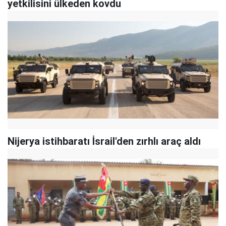
yetkilisini ülkeden kovdu
Nijerya istihbaratı İsrail'den zırhlı araç aldı