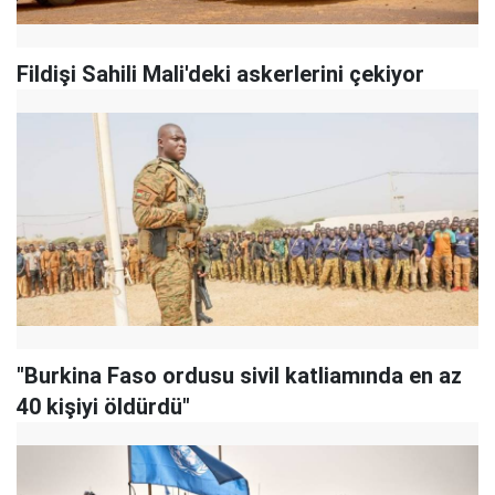
Fildişi Sahili Mali'deki askerlerini çekiyor
"Burkina Faso ordusu sivil katliamında en az
40 kişiyi öldürdü"